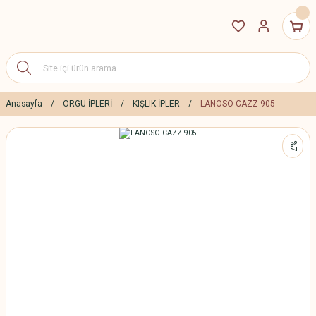
Anasayfa
ÖRGÜ İPLERİ
KIŞLIK İPLER
LANOSO CAZZ 905
%7