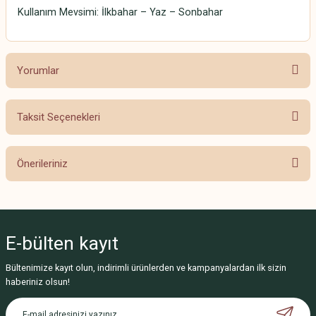
Kullanım Mevsimi: İlkbahar – Yaz – Sonbahar
Yorumlar
Taksit Seçenekleri
Bu ürüne ilk yorumu siz yapın!
Önerileriniz
Yorum Yaz
Bu ürünün fiyat bilgisi, resim, ürün açıklamalarında ve diğer konularda
yetersiz gördüğünüz noktaları öneri formunu kullanarak tarafımıza
iletebilirsiniz.
E-bülten
kayıt
Görüş ve önerileriniz için teşekkür ederiz.
Bültenimize kayıt olun, indirimli ürünlerden ve kampanyalardan ilk sizin
Ürün resmi kalitesiz, bozuk veya görüntülenemiyor.
haberiniz olsun!
Ürün açıklamasında eksik bilgiler bulunuyor.