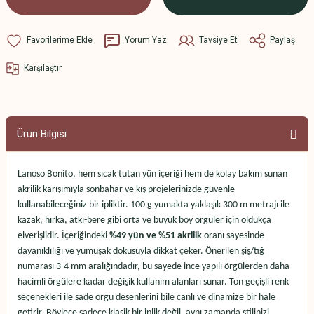
Yorum Yaz
Tavsiye Et
Paylaş
Karşılaştır
Ürün Bilgisi
Lanoso Bonito, hem sıcak tutan yün içeriği hem de kolay bakım sunan
akrilik karışımıyla sonbahar ve kış projelerinizde güvenle
kullanabileceğiniz bir ipliktir. 100 g yumakta yaklaşık 300 m metrajı ile
kazak, hırka, atkı-bere gibi orta ve büyük boy örgüler için oldukça
elverişlidir. İçeriğindeki
%49 yün ve %51 akrilik
oranı sayesinde
dayanıklılığı ve yumuşak dokusuyla dikkat çeker. Önerilen şiş/tığ
numarası 3-4 mm aralığındadır, bu sayede ince yapılı örgülerden daha
hacimli örgülere kadar değişik kullanım alanları sunar. Ton geçişli renk
seçenekleri ile sade örgü desenlerini bile canlı ve dinamize bir hale
getirir. Böylece sadece klasik bir iplik değil, aynı zamanda stilinizi