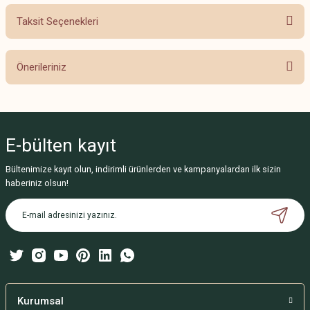
Taksit Seçenekleri
Bu ürüne ilk yorumu siz yapın!
Önerileriniz
Yorum Yaz
Bu ürünün fiyat bilgisi, resim, ürün açıklamalarında ve diğer konularda
yetersiz gördüğünüz noktaları öneri formunu kullanarak tarafımıza
iletebilirsiniz.
E-bülten
kayıt
Görüş ve önerileriniz için teşekkür ederiz.
Bültenimize kayıt olun, indirimli ürünlerden ve kampanyalardan ilk sizin
Ürün resmi kalitesiz, bozuk veya görüntülenemiyor.
haberiniz olsun!
Ürün açıklamasında eksik bilgiler bulunuyor.
Ürün bilgilerinde hatalar bulunuyor.
Ürün fiyatı diğer sitelerden daha pahalı.
Bu ürüne benzer farklı alternatifler olmalı.
Kurumsal