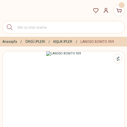
Anasayfa
ÖRGÜ İPLERİ
KIŞLIK İPLER
LANOSO BONITO 959
%5