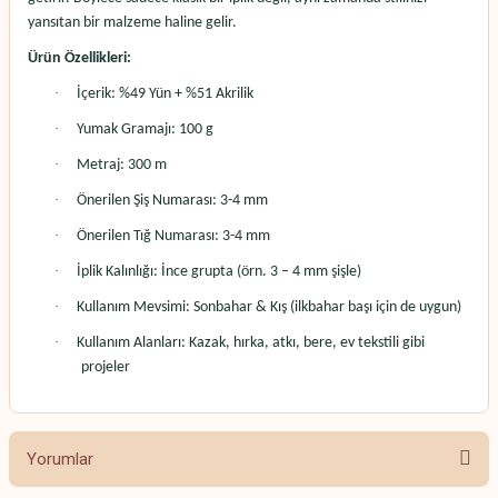
yansıtan bir malzeme haline gelir.
Ürün Özellikleri:
·
İçerik: %49 Yün + %51 Akrilik
·
Yumak Gramajı: 100 g
·
Metraj: 300 m
·
Önerilen Şiş Numarası: 3-4 mm
·
Önerilen Tığ Numarası: 3-4 mm
·
İplik Kalınlığı: İnce grupta (örn. 3 – 4 mm şişle)
·
Kullanım Mevsimi: Sonbahar & Kış (ilkbahar başı için de uygun)
·
Kullanım Alanları: Kazak, hırka, atkı, bere, ev tekstili gibi
projeler
Yorumlar