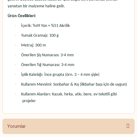
yansıtan bir malzeme haline gelir.
Ürün Özellikleri:
·
İçerik: %49 Yün + %51 Akrilik
·
Yumak Gramajı: 100 g
·
Metraj: 300 m
·
Önerilen Şiş Numarası: 3-4 mm
·
Önerilen Tığ Numarası: 3-4 mm
·
İplik Kalınlığı: İnce grupta (örn. 3 – 4 mm şişle)
·
Kullanım Mevsimi: Sonbahar & Kış (ilkbahar başı için de uygun)
·
Kullanım Alanları: Kazak, hırka, atkı, bere, ev tekstili gibi
projeler
Yorumlar