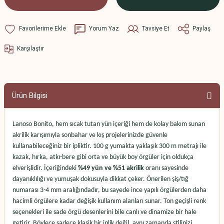
Yorum Yaz
Tavsiye Et
Paylaş
Karşılaştır
Ürün Bilgisi
Lanoso Bonito, hem sıcak tutan yün içeriği hem de kolay bakım sunan
akrilik karışımıyla sonbahar ve kış projelerinizde güvenle
kullanabileceğiniz bir ipliktir. 100 g yumakta yaklaşık 300 m metrajı ile
kazak, hırka, atkı-bere gibi orta ve büyük boy örgüler için oldukça
elverişlidir. İçeriğindeki
%49 yün ve %51 akrilik
oranı sayesinde
dayanıklılığı ve yumuşak dokusuyla dikkat çeker. Önerilen şiş/tığ
numarası 3-4 mm aralığındadır, bu sayede ince yapılı örgülerden daha
hacimli örgülere kadar değişik kullanım alanları sunar. Ton geçişli renk
seçenekleri ile sade örgü desenlerini bile canlı ve dinamize bir hale
getirir. Böylece sadece klasik bir iplik değil, aynı zamanda stilinizi