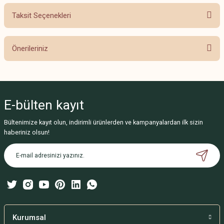
Taksit Seçenekleri
Bu ürüne ilk yorumu siz yapın!
Önerileriniz
Yorum Yaz
Bu ürünün fiyat bilgisi, resim, ürün açıklamalarında ve diğer konularda
yetersiz gördüğünüz noktaları öneri formunu kullanarak tarafımıza
iletebilirsiniz.
E-bülten
kayıt
Görüş ve önerileriniz için teşekkür ederiz.
Bültenimize kayıt olun, indirimli ürünlerden ve kampanyalardan ilk sizin
Ürün resmi kalitesiz, bozuk veya görüntülenemiyor.
haberiniz olsun!
Ürün açıklamasında eksik bilgiler bulunuyor.
Ürün bilgilerinde hatalar bulunuyor.
Ürün fiyatı diğer sitelerden daha pahalı.
Bu ürüne benzer farklı alternatifler olmalı.
Kurumsal