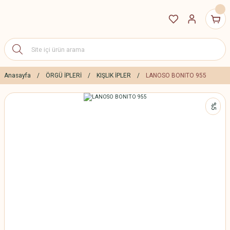
Anasayfa
ÖRGÜ İPLERİ
KIŞLIK İPLER
LANOSO BONITO 955
%5