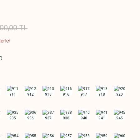
00,00 TL
erle!
O