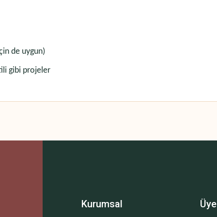
çin de uygun)
li gibi projeler
 yetersiz gördüğünüz noktaları öneri formunu kullanarak tarafımıza iletebilirsini
Bu ürüne ilk yorumu siz yapın!
Yorum Yaz
Kurumsal
Üye