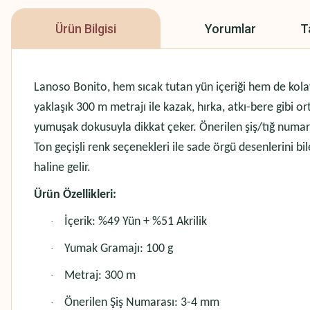
Ürün Bilgisi
Yorumlar
T
Lanoso Bonito, hem sıcak tutan yün içeriği hem de kolay 
yaklaşık 300 m metrajı ile kazak, hırka, atkı-bere gibi or
yumuşak dokusuyla dikkat çeker. Önerilen şiş/tığ numara
Ton geçişli renk seçenekleri ile sade örgü desenlerini bil
haline gelir.
Ürün Özellikleri:
İçerik: %49 Yün + %51 Akrilik
·
Yumak Gramajı: 100 g
·
Metraj: 300 m
·
Önerilen Şiş Numarası: 3-4 mm
·