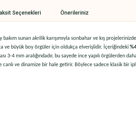
aksit Seçenekleri
Önerileriniz
bakım sunan akrilik karışımıyla sonbahar ve kış projelerinizde 
ta ve büyük boy örgüler için oldukça elverişlidir. İçeriğindeki
%4
sı 3-4 mm aralığındadır, bu sayede ince yapılı örgülerden daha 
e canlı ve dinamize bir hale getirir. Böylece sadece klasik bir ip