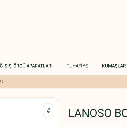
IĞ-ŞİŞ-ÖRGÜ APARATLARI
TUHAFİYE
KUMAŞLAR
52
LANOSO BO
%5