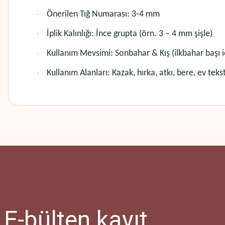
Önerilen Tığ Numarası: 3-4 mm
·
İplik Kalınlığı: İnce grupta (örn. 3 – 4 mm şişle)
·
Kullanım Mevsimi: Sonbahar & Kış (ilkbahar başı i
·
Kullanım Alanları: Kazak, hırka, atkı, bere, ev teksti
·
Bu ürünün fiyat bilgisi, resim, ürün açıklamalarında ve diğer konularda
Görüş ve önerileriniz için teşekkür ederiz.
Ürün resmi kalitesiz, bozuk veya görüntülenemiyor.
Ürün açıklamasında eksik bilgiler bulunuyor.
Ürün bilgilerinde hatalar bulunuyor.
Ürün fiyatı diğer sitelerden daha pahalı.
E-bülten
kayıt
Bu ürüne benzer farklı alternatifler olmalı.