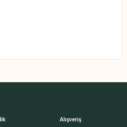
z.
lik
Alışveriş