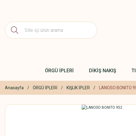
ÖRGÜ İPLERİ
DİKİŞ NAKIŞ
T
Anasayfa
ÖRGÜ İPLERİ
KIŞLIK İPLER
LANOSO BONITO 9