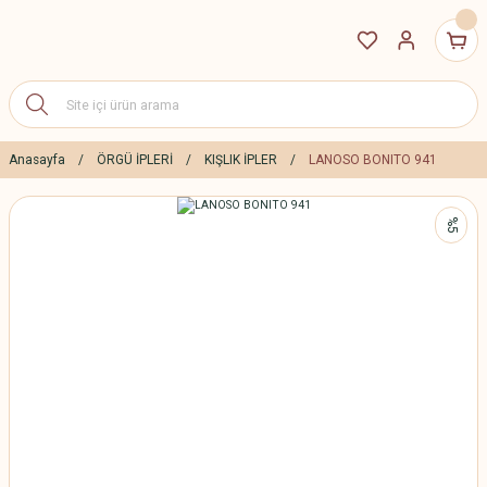
Anasayfa
ÖRGÜ İPLERİ
KIŞLIK İPLER
LANOSO BONITO 941
%5