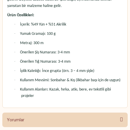
yansıtan bir malzeme haline gelir.
Ürün Özellikleri:
·
İçerik: %49 Yün + %51 Akrilik
·
Yumak Gramajı: 100 g
·
Metraj: 300 m
·
Önerilen Şiş Numarası: 3-4 mm
·
Önerilen Tığ Numarası: 3-4 mm
·
İplik Kalınlığı: İnce grupta (örn. 3 – 4 mm şişle)
·
Kullanım Mevsimi: Sonbahar & Kış (ilkbahar başı için de uygun)
·
Kullanım Alanları: Kazak, hırka, atkı, bere, ev tekstili gibi
projeler
Yorumlar