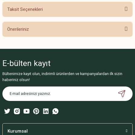
Taksit Seçenekleri
Bu ürüne ilk yorumu siz yapın!
Önerileriniz
Yorum Yaz
Bu ürünün fiyat bilgisi, resim, ürün açıklamalarında ve diğer konularda
yetersiz gördüğünüz noktaları öneri formunu kullanarak tarafımıza
iletebilirsiniz.
E-bülten
kayıt
Görüş ve önerileriniz için teşekkür ederiz.
Bültenimize kayıt olun, indirimli ürünlerden ve kampanyalardan ilk sizin
Ürün resmi kalitesiz, bozuk veya görüntülenemiyor.
haberiniz olsun!
Ürün açıklamasında eksik bilgiler bulunuyor.
Ürün bilgilerinde hatalar bulunuyor.
Ürün fiyatı diğer sitelerden daha pahalı.
Bu ürüne benzer farklı alternatifler olmalı.
Kurumsal