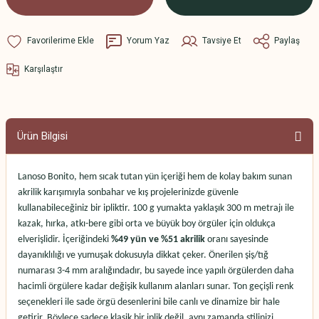
Yorum Yaz
Tavsiye Et
Paylaş
Karşılaştır
Ürün Bilgisi
Lanoso Bonito, hem sıcak tutan yün içeriği hem de kolay bakım sunan
akrilik karışımıyla sonbahar ve kış projelerinizde güvenle
kullanabileceğiniz bir ipliktir. 100 g yumakta yaklaşık 300 m metrajı ile
kazak, hırka, atkı-bere gibi orta ve büyük boy örgüler için oldukça
elverişlidir. İçeriğindeki
%49 yün ve %51 akrilik
oranı sayesinde
dayanıklılığı ve yumuşak dokusuyla dikkat çeker. Önerilen şiş/tığ
numarası 3-4 mm aralığındadır, bu sayede ince yapılı örgülerden daha
hacimli örgülere kadar değişik kullanım alanları sunar. Ton geçişli renk
seçenekleri ile sade örgü desenlerini bile canlı ve dinamize bir hale
getirir. Böylece sadece klasik bir iplik değil, aynı zamanda stilinizi