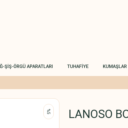
IĞ-ŞİŞ-ÖRGÜ APARATLARI
TUHAFİYE
KUMAŞLAR
LANOSO B
%5