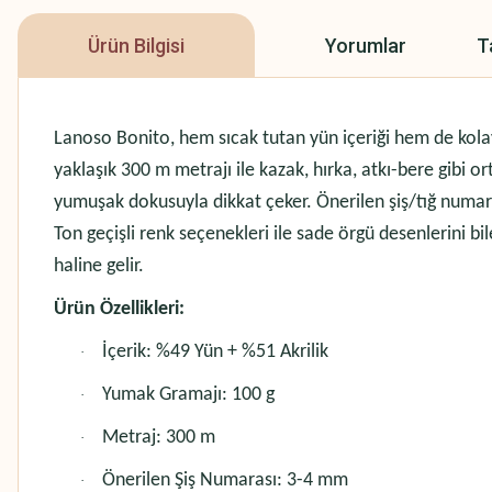
Ürün Bilgisi
Yorumlar
T
Lanoso Bonito, hem sıcak tutan yün içeriği hem de kolay 
yaklaşık 300 m metrajı ile kazak, hırka, atkı-bere gibi or
yumuşak dokusuyla dikkat çeker. Önerilen şiş/tığ numara
Ton geçişli renk seçenekleri ile sade örgü desenlerini bil
haline gelir.
Ürün Özellikleri:
İçerik: %49 Yün + %51 Akrilik
·
Yumak Gramajı: 100 g
·
Metraj: 300 m
·
Önerilen Şiş Numarası: 3-4 mm
·