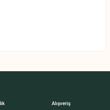
z.
lik
Alışveriş