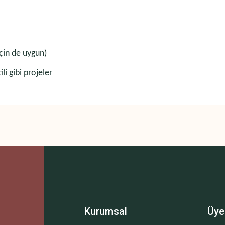
çin de uygun)
li gibi projeler
 yetersiz gördüğünüz noktaları öneri formunu kullanarak tarafımıza iletebilirsini
Bu ürüne ilk yorumu siz yapın!
Yorum Yaz
Kurumsal
Üye