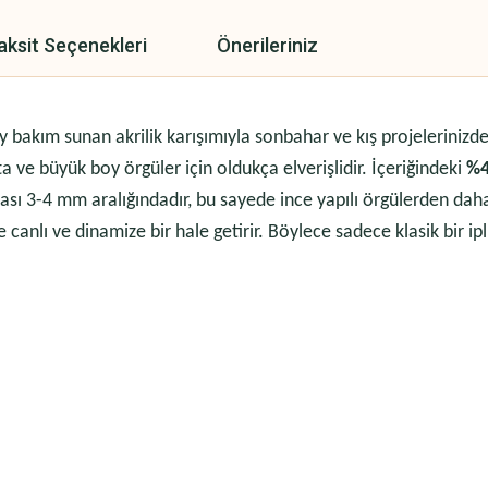
aksit Seçenekleri
Önerileriniz
bakım sunan akrilik karışımıyla sonbahar ve kış projelerinizde 
ta ve büyük boy örgüler için oldukça elverişlidir. İçeriğindeki
%4
sı 3-4 mm aralığındadır, bu sayede ince yapılı örgülerden daha 
e canlı ve dinamize bir hale getirir. Böylece sadece klasik bir ip