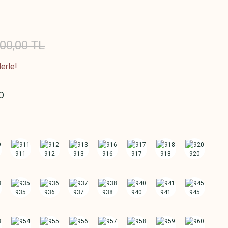
00,00 TL
erle!
O