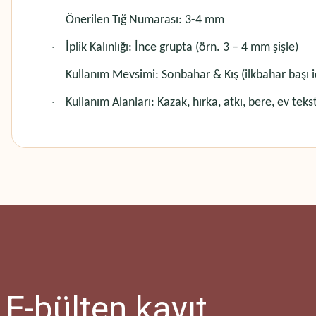
Önerilen Tığ Numarası: 3-4 mm
·
İplik Kalınlığı: İnce grupta (örn. 3 – 4 mm şişle)
·
Kullanım Mevsimi: Sonbahar & Kış (ilkbahar başı i
·
Kullanım Alanları: Kazak, hırka, atkı, bere, ev teksti
·
Bu ürünün fiyat bilgisi, resim, ürün açıklamalarında ve diğer konularda
Görüş ve önerileriniz için teşekkür ederiz.
Ürün resmi kalitesiz, bozuk veya görüntülenemiyor.
Ürün açıklamasında eksik bilgiler bulunuyor.
Ürün bilgilerinde hatalar bulunuyor.
Ürün fiyatı diğer sitelerden daha pahalı.
E-bülten
kayıt
Bu ürüne benzer farklı alternatifler olmalı.