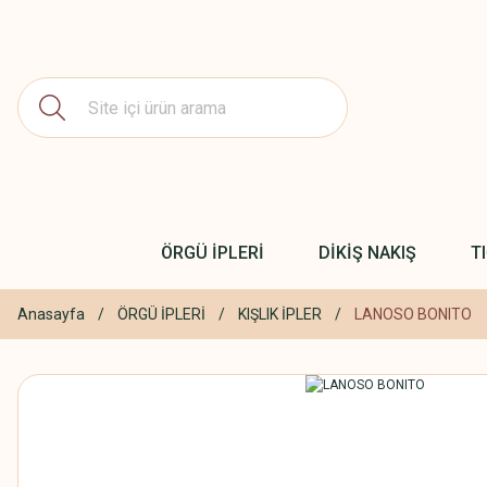
ÖRGÜ İPLERİ
DİKİŞ NAKIŞ
T
Anasayfa
ÖRGÜ İPLERİ
KIŞLIK İPLER
LANOSO BONITO