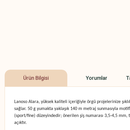
Ürün Bilgisi
Yorumlar
T
Lanoso Alara, yüksek kaliteli içeriğiyle örgü projelerinize ş
sağlar. 50 g yumakta yaklaşık 140 m metraj sunmasıyla motifli
(sport/fine) düzeyindedir; önerilen şiş numarası 3,5‑4,5 mm, t
açıktır.