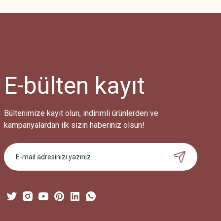
Görüş ve önerileriniz için teşekkür ederiz.
Ürün resmi kalitesiz, bozuk veya görüntülenemiyor.
Ürün açıklamasında eksik bilgiler bulunuyor.
Ürün bilgilerinde hatalar bulunuyor.
Ürün fiyatı diğer sitelerden daha pahalı.
E-bülten
kayıt
Bu ürüne benzer farklı alternatifler olmalı.
Bültenimize kayıt olun, indirimli ürünlerden ve
kampanyalardan ilk sizin haberiniz olsun!