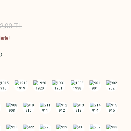
2,00 TL
erle!
O