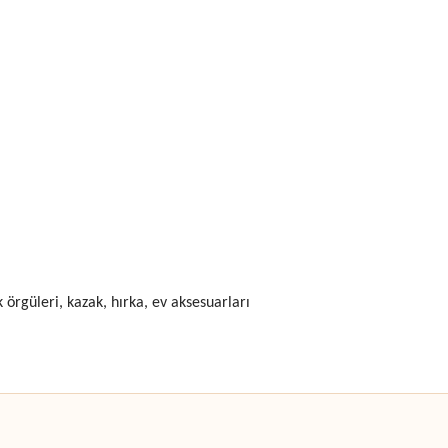
 örgüleri, kazak, hırka, ev aksesuarları
 yetersiz gördüğünüz noktaları öneri formunu kullanarak tarafımıza iletebilirsini