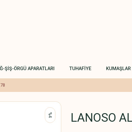
IĞ-ŞİŞ-ÖRGÜ APARATLARI
TUHAFİYE
KUMAŞLAR
978
LANOSO AL
%4