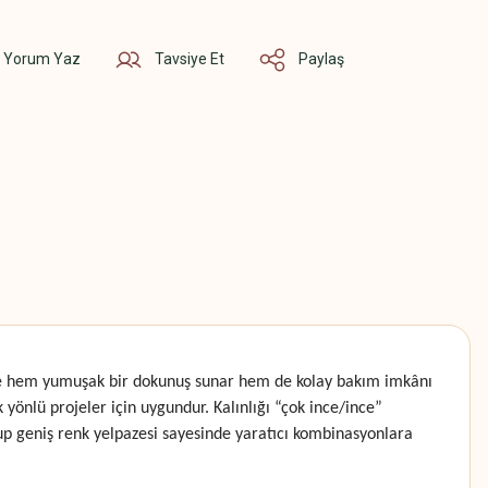
Yorum Yaz
Tavsiye Et
Paylaş
sinde hem yumuşak bir dokunuş sunar hem de kolay bakım imkânı
yönlü projeler için uygundur. Kalınlığı “çok ince/ince”
olup geniş renk yelpazesi sayesinde yaratıcı kombinasyonlara