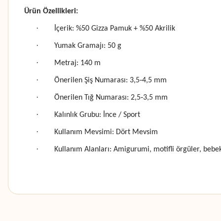
Ürün Özellikleri:
·
İçerik: %50 Gizza Pamuk + %50 Akrilik
·
Yumak Gramajı: 50 g
·
Metraj: 140 m
·
Önerilen Şiş Numarası: 3,5‑4,5 mm
·
Önerilen Tığ Numarası: 2,5‑3,5 mm
·
Kalınlık Grubu: İnce / Sport
·
Kullanım Mevsimi: Dört Mevsim
·
Kullanım Alanları: Amigurumi, motifli örgüler, bebek
Bu ürünün fiyat bilgisi, resim, ürün açıklamalarında ve diğer konularda