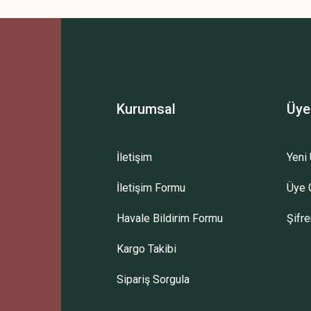
Bu ürüne ilk yorumu siz yapın!
Yorum Yaz
Kurumsal
Üye
İletişim
Yeni 
İletişim Formu
Üye G
Gönder
Havale Bildirim Formu
Şifr
Kargo Takibi
Sipariş Sorgula