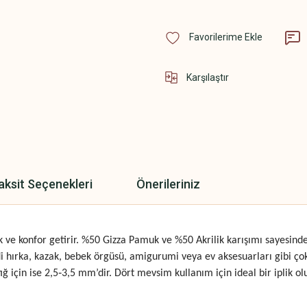
Karşılaştır
aksit Seçenekleri
Önerileriniz
ıklık ve konfor getirir. %50 Gizza Pamuk ve %50 Akrilik karışımı saye
 hırka, kazak, bebek örgüsü, amigurumi veya ev aksesuarları gibi çok 
ığ için ise 2,5‑3,5 mm’dir. Dört mevsim kullanım için ideal bir iplik 