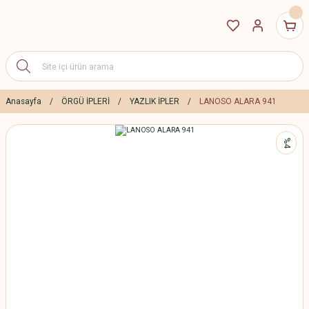
Anasayfa
ÖRGÜ İPLERİ
YAZLIK İPLER
LANOSO ALARA 941
%4