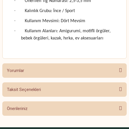
·
Önerilen Tığ Numarası: 2,5‑3,5 mm
·
Kalınlık Grubu: İnce / Sport
·
Kullanım Mevsimi: Dört Mevsim
·
Kullanım Alanları: Amigurumi, motifli örgüler,
bebek örgüleri, kazak, hırka, ev aksesuarları
Yorumlar
Taksit Seçenekleri
Bu ürüne ilk yorumu siz yapın!
Önerileriniz
Yorum Yaz
Bu ürünün fiyat bilgisi, resim, ürün açıklamalarında ve diğer konularda