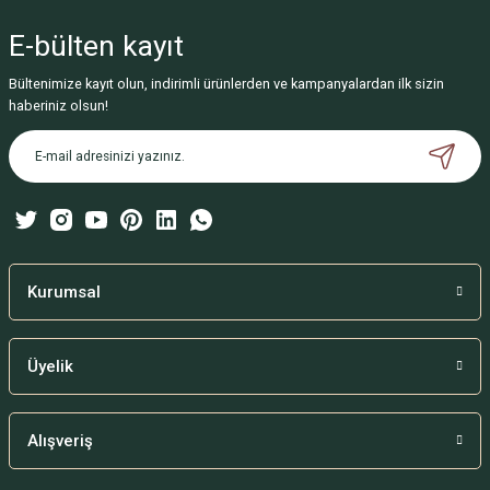
yetersiz gördüğünüz noktaları öneri formunu kullanarak tarafımıza
iletebilirsiniz.
E-bülten
kayıt
Görüş ve önerileriniz için teşekkür ederiz.
Bültenimize kayıt olun, indirimli ürünlerden ve kampanyalardan ilk sizin
Ürün resmi kalitesiz, bozuk veya görüntülenemiyor.
haberiniz olsun!
Ürün açıklamasında eksik bilgiler bulunuyor.
Ürün bilgilerinde hatalar bulunuyor.
Ürün fiyatı diğer sitelerden daha pahalı.
Bu ürüne benzer farklı alternatifler olmalı.
Kurumsal
Üyelik
Gönder
Alışveriş