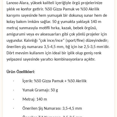
Lanoso Alara, yüksek kaliteli içeriğiyle örgü projelerinize
şıklık ve konfor getirir. %50 Gizza Pamuk ve %50 Akrilik
karışımı sayesinde hem yumuşak bir dokunuş sunar hem de
kolay bakım imkânı sağlar. 50 g yumakta yaklaşık 140 m
metraj sunmasıyla motifli hırka, kazak, bebek örgüsü,
amigurumi veya ev aksesuarları gibi çok yönlü projeler için
uygundur. Kalınlığı “çok ince/ince” (sport/fine) düzeyindedir;
önerilen şiş numarası 3,5‑4,5 mm, tığ için ise 2,5‑3,5 mm’dir.
Dört mevsim kullanım için ideal bir iplik olup geniş renk
yelpazesi sayesinde yaratıcı kombinasyonlara açıktır.
Ürün Özellikleri:
·
İçerik: %50 Gizza Pamuk + %50 Akrilik
·
Yumak Gramajı: 50 g
·
Metraj: 140 m
·
Önerilen Şiş Numarası: 3,5‑4,5 mm