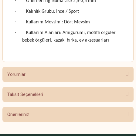
·
Önerilen Tığ Numarası: 2,5‑3,5 mm
·
Kalınlık Grubu: İnce / Sport
·
Kullanım Mevsimi: Dört Mevsim
·
Kullanım Alanları: Amigurumi, motifli örgüler,
bebek örgüleri, kazak, hırka, ev aksesuarları
Yorumlar
Taksit Seçenekleri
Bu ürüne ilk yorumu siz yapın!
Önerileriniz
Yorum Yaz
Bu ürünün fiyat bilgisi, resim, ürün açıklamalarında ve diğer konularda