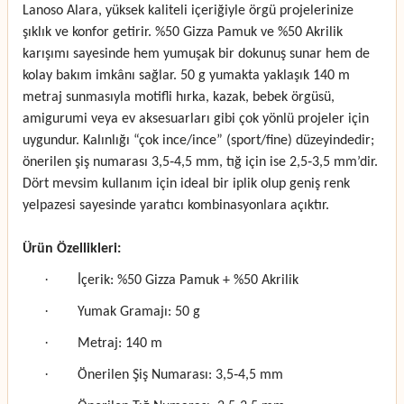
Lanoso Alara, yüksek kaliteli içeriğiyle örgü projelerinize
şıklık ve konfor getirir. %50 Gizza Pamuk ve %50 Akrilik
karışımı sayesinde hem yumuşak bir dokunuş sunar hem de
kolay bakım imkânı sağlar. 50 g yumakta yaklaşık 140 m
metraj sunmasıyla motifli hırka, kazak, bebek örgüsü,
amigurumi veya ev aksesuarları gibi çok yönlü projeler için
uygundur. Kalınlığı “çok ince/ince” (sport/fine) düzeyindedir;
önerilen şiş numarası 3,5‑4,5 mm, tığ için ise 2,5‑3,5 mm’dir.
Dört mevsim kullanım için ideal bir iplik olup geniş renk
yelpazesi sayesinde yaratıcı kombinasyonlara açıktır.
Ürün Özellikleri:
·
İçerik: %50 Gizza Pamuk + %50 Akrilik
·
Yumak Gramajı: 50 g
·
Metraj: 140 m
·
Önerilen Şiş Numarası: 3,5‑4,5 mm