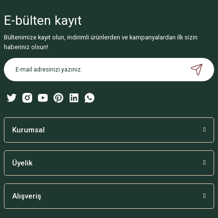
yetersiz gördüğünüz noktaları öneri formunu kullanarak tarafımıza
iletebilirsiniz.
E-bülten
kayıt
Görüş ve önerileriniz için teşekkür ederiz.
Bültenimize kayıt olun, indirimli ürünlerden ve kampanyalardan ilk sizin
Ürün resmi kalitesiz, bozuk veya görüntülenemiyor.
haberiniz olsun!
Ürün açıklamasında eksik bilgiler bulunuyor.
Ürün bilgilerinde hatalar bulunuyor.
Ürün fiyatı diğer sitelerden daha pahalı.
Bu ürüne benzer farklı alternatifler olmalı.
Kurumsal
Üyelik
Gönder
Alışveriş