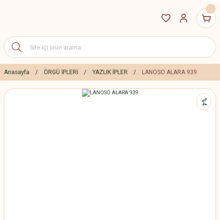
Anasayfa
ÖRGÜ İPLERİ
YAZLIK İPLER
LANOSO ALARA 939
%4