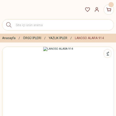
Anasayfa
ÖRGÜ İPLERİ
YAZLIK İPLER
LANOSO ALARA 914
%4