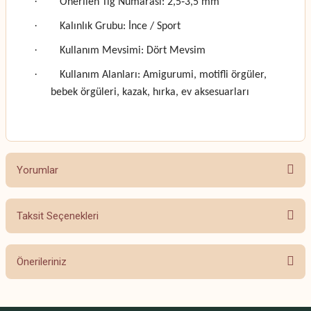
·
Önerilen Tığ Numarası: 2,5‑3,5 mm
·
Kalınlık Grubu: İnce / Sport
·
Kullanım Mevsimi: Dört Mevsim
·
Kullanım Alanları: Amigurumi, motifli örgüler,
bebek örgüleri, kazak, hırka, ev aksesuarları
Yorumlar
Taksit Seçenekleri
Bu ürüne ilk yorumu siz yapın!
Önerileriniz
Yorum Yaz
Bu ürünün fiyat bilgisi, resim, ürün açıklamalarında ve diğer konularda