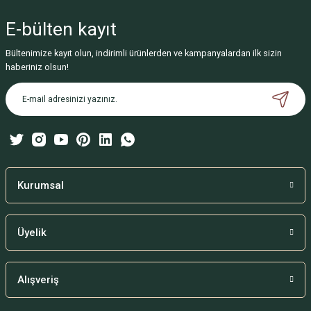
yetersiz gördüğünüz noktaları öneri formunu kullanarak tarafımıza
iletebilirsiniz.
E-bülten
kayıt
Görüş ve önerileriniz için teşekkür ederiz.
Bültenimize kayıt olun, indirimli ürünlerden ve kampanyalardan ilk sizin
Ürün resmi kalitesiz, bozuk veya görüntülenemiyor.
haberiniz olsun!
Ürün açıklamasında eksik bilgiler bulunuyor.
Ürün bilgilerinde hatalar bulunuyor.
Ürün fiyatı diğer sitelerden daha pahalı.
Bu ürüne benzer farklı alternatifler olmalı.
Kurumsal
Üyelik
Gönder
Alışveriş