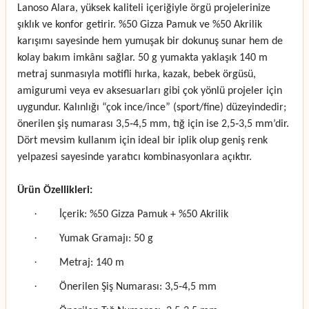
Lanoso Alara, yüksek kaliteli içeriğiyle örgü projelerinize
şıklık ve konfor getirir. %50 Gizza Pamuk ve %50 Akrilik
karışımı sayesinde hem yumuşak bir dokunuş sunar hem de
kolay bakım imkânı sağlar. 50 g yumakta yaklaşık 140 m
metraj sunmasıyla motifli hırka, kazak, bebek örgüsü,
amigurumi veya ev aksesuarları gibi çok yönlü projeler için
uygundur. Kalınlığı “çok ince/ince” (sport/fine) düzeyindedir;
önerilen şiş numarası 3,5‑4,5 mm, tığ için ise 2,5‑3,5 mm’dir.
Dört mevsim kullanım için ideal bir iplik olup geniş renk
yelpazesi sayesinde yaratıcı kombinasyonlara açıktır.
Ürün Özellikleri:
·
İçerik: %50 Gizza Pamuk + %50 Akrilik
·
Yumak Gramajı: 50 g
·
Metraj: 140 m
·
Önerilen Şiş Numarası: 3,5‑4,5 mm