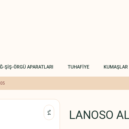
IĞ-ŞİŞ-ÖRGÜ APARATLARI
TUHAFİYE
KUMAŞLAR
905
LANOSO AL
%4