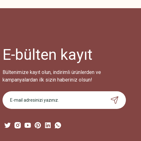
Görüş ve önerileriniz için teşekkür ederiz.
Ürün resmi kalitesiz, bozuk veya görüntülenemiyor.
Ürün açıklamasında eksik bilgiler bulunuyor.
Ürün bilgilerinde hatalar bulunuyor.
Ürün fiyatı diğer sitelerden daha pahalı.
E-bülten
kayıt
Bu ürüne benzer farklı alternatifler olmalı.
Bültenimize kayıt olun, indirimli ürünlerden ve
kampanyalardan ilk sizin haberiniz olsun!