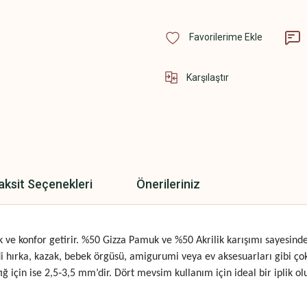
Karşılaştır
aksit Seçenekleri
Önerileriniz
ıklık ve konfor getirir. %50 Gizza Pamuk ve %50 Akrilik karışımı saye
 hırka, kazak, bebek örgüsü, amigurumi veya ev aksesuarları gibi çok 
ığ için ise 2,5‑3,5 mm’dir. Dört mevsim kullanım için ideal bir iplik 