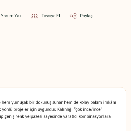
Yorum Yaz
Tavsiye Et
Paylaş
sinde hem yumuşak bir dokunuş sunar hem de kolay bakım imkânı
yönlü projeler için uygundur. Kalınlığı “çok ince/ince”
olup geniş renk yelpazesi sayesinde yaratıcı kombinasyonlara