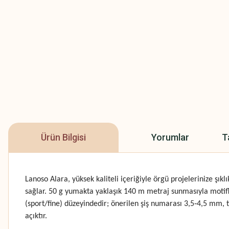
Ürün Bilgisi
Yorumlar
T
Lanoso Alara, yüksek kaliteli içeriğiyle örgü projelerinize ş
sağlar. 50 g yumakta yaklaşık 140 m metraj sunmasıyla motifli
(sport/fine) düzeyindedir; önerilen şiş numarası 3,5‑4,5 mm, t
açıktır.