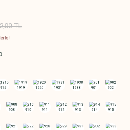
2,00 TL
erle!
O