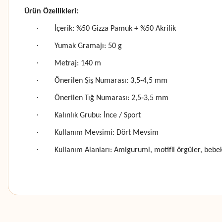
Ürün Özellikleri:
·
İçerik: %50 Gizza Pamuk + %50 Akrilik
·
Yumak Gramajı: 50 g
·
Metraj: 140 m
·
Önerilen Şiş Numarası: 3,5‑4,5 mm
·
Önerilen Tığ Numarası: 2,5‑3,5 mm
·
Kalınlık Grubu: İnce / Sport
·
Kullanım Mevsimi: Dört Mevsim
·
Kullanım Alanları: Amigurumi, motifli örgüler, bebek
Bu ürünün fiyat bilgisi, resim, ürün açıklamalarında ve diğer konularda