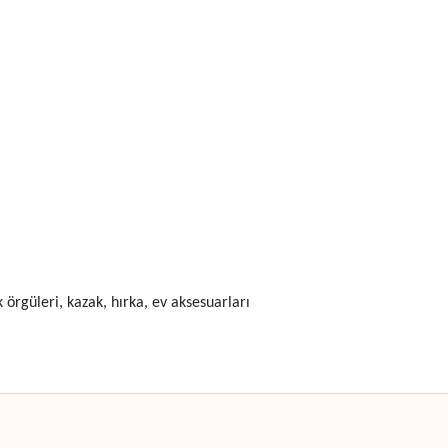
 örgüleri, kazak, hırka, ev aksesuarları
 yetersiz gördüğünüz noktaları öneri formunu kullanarak tarafımıza iletebilirsini