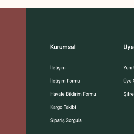
Bu ürüne ilk yorumu siz yapın!
Yorum Yaz
Kurumsal
Üye
İletişim
Yeni 
İletişim Formu
Üye G
Gönder
Havale Bildirim Formu
Şifr
Kargo Takibi
Sipariş Sorgula