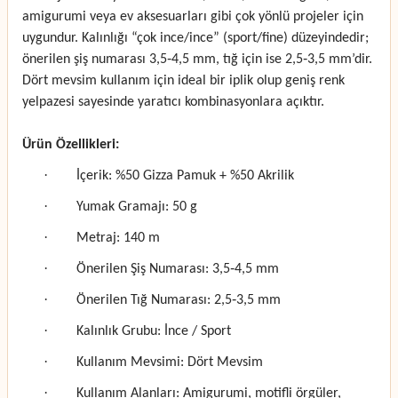
amigurumi veya ev aksesuarları gibi çok yönlü projeler için
uygundur. Kalınlığı “çok ince/ince” (sport/fine) düzeyindedir;
önerilen şiş numarası 3,5‑4,5 mm, tığ için ise 2,5‑3,5 mm’dir.
Dört mevsim kullanım için ideal bir iplik olup geniş renk
yelpazesi sayesinde yaratıcı kombinasyonlara açıktır.
Ürün Özellikleri:
·
İçerik: %50 Gizza Pamuk + %50 Akrilik
·
Yumak Gramajı: 50 g
·
Metraj: 140 m
·
Önerilen Şiş Numarası: 3,5‑4,5 mm
·
Önerilen Tığ Numarası: 2,5‑3,5 mm
·
Kalınlık Grubu: İnce / Sport
·
Kullanım Mevsimi: Dört Mevsim
·
Kullanım Alanları: Amigurumi, motifli örgüler,