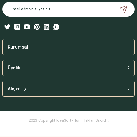
Ürün açıklamasında eksik bilgiler bulunuyor.
Ürün bilgilerinde hatalar bulunuyor.
Ürün fiyatı diğer sitelerden daha pahalı.
Bu ürüne benzer farklı alternatifler olmalı.
Kurumsal
Üyelik
Gönder
Alışveriş
2023 Copyright IdeaSoft - Tüm Hakları Saklıdır.