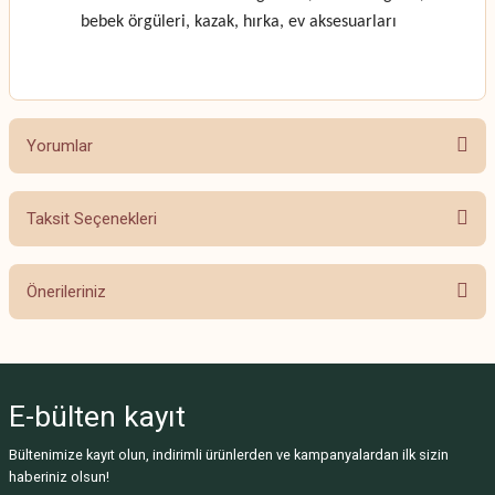
bebek örgüleri, kazak, hırka, ev aksesuarları
Yorumlar
Taksit Seçenekleri
Bu ürüne ilk yorumu siz yapın!
Önerileriniz
Yorum Yaz
Bu ürünün fiyat bilgisi, resim, ürün açıklamalarında ve diğer konularda
yetersiz gördüğünüz noktaları öneri formunu kullanarak tarafımıza
iletebilirsiniz.
E-bülten
kayıt
Görüş ve önerileriniz için teşekkür ederiz.
Bültenimize kayıt olun, indirimli ürünlerden ve kampanyalardan ilk sizin
Ürün resmi kalitesiz, bozuk veya görüntülenemiyor.
haberiniz olsun!