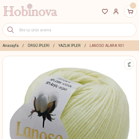
Anasayfa
ÖRGÜ İPLERİ
YAZLIK İPLER
LANOSO ALARA 901
%4