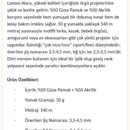
Lanoso Alara, yüksek kaliteli içeriğiyle örgü projelerinize
şıklık ve konfor getirir. %50 Gizza Pamuk ve %50 Akrilik
karışımı sayesinde hem yumuşak bir dokunuş sunar hem de
kolay bakım imkânı sağlar. 50 g yumakta yaklaşık 140 m
metraj sunmasıyla motifli hırka, kazak, bebek örgüsü,
amigurumi veya ev aksesuarları gibi çok yönlü projeler için
uygundur. Kalınlığı “çok ince/ince” (sport/fine) düzeyindedir;
önerilen şiş numarası 3,5‑4,5 mm, tığ için ise 2,5‑3,5 mm’dir.
Dört mevsim kullanım için ideal bir iplik olup geniş renk
yelpazesi sayesinde yaratıcı kombinasyonlara açıktır.
Ürün Özellikleri:
·
İçerik: %50 Gizza Pamuk + %50 Akrilik
·
Yumak Gramajı: 50 g
·
Metraj: 140 m
·
Önerilen Şiş Numarası: 3,5‑4,5 mm