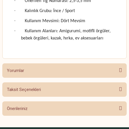
·
Önerilen Tığ Numarası: 2,5‑3,5 mm
·
Kalınlık Grubu: İnce / Sport
·
Kullanım Mevsimi: Dört Mevsim
·
Kullanım Alanları: Amigurumi, motifli örgüler,
bebek örgüleri, kazak, hırka, ev aksesuarları
Yorumlar
Taksit Seçenekleri
Bu ürüne ilk yorumu siz yapın!
Önerileriniz
Yorum Yaz
Bu ürünün fiyat bilgisi, resim, ürün açıklamalarında ve diğer konularda