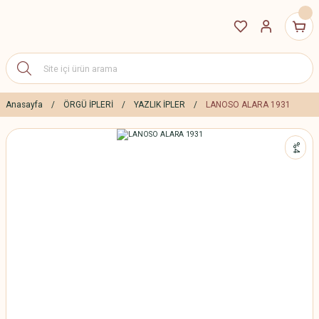
Anasayfa
ÖRGÜ İPLERİ
YAZLIK İPLER
LANOSO ALARA 1931
%4