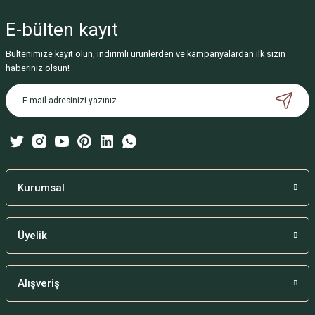
yetersiz gördüğünüz noktaları öneri formunu kullanarak tarafımıza
iletebilirsiniz.
E-bülten
kayıt
Görüş ve önerileriniz için teşekkür ederiz.
Bültenimize kayıt olun, indirimli ürünlerden ve kampanyalardan ilk sizin
Ürün resmi kalitesiz, bozuk veya görüntülenemiyor.
haberiniz olsun!
Ürün açıklamasında eksik bilgiler bulunuyor.
Ürün bilgilerinde hatalar bulunuyor.
Ürün fiyatı diğer sitelerden daha pahalı.
Bu ürüne benzer farklı alternatifler olmalı.
Kurumsal
Üyelik
Gönder
Alışveriş