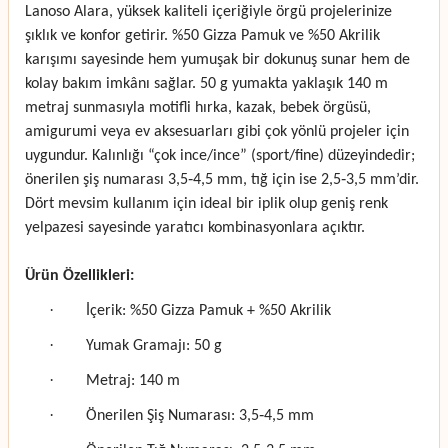
Lanoso Alara, yüksek kaliteli içeriğiyle örgü projelerinize
şıklık ve konfor getirir. %50 Gizza Pamuk ve %50 Akrilik
karışımı sayesinde hem yumuşak bir dokunuş sunar hem de
kolay bakım imkânı sağlar. 50 g yumakta yaklaşık 140 m
metraj sunmasıyla motifli hırka, kazak, bebek örgüsü,
amigurumi veya ev aksesuarları gibi çok yönlü projeler için
uygundur. Kalınlığı “çok ince/ince” (sport/fine) düzeyindedir;
önerilen şiş numarası 3,5‑4,5 mm, tığ için ise 2,5‑3,5 mm’dir.
Dört mevsim kullanım için ideal bir iplik olup geniş renk
yelpazesi sayesinde yaratıcı kombinasyonlara açıktır.
Ürün Özellikleri:
·
İçerik: %50 Gizza Pamuk + %50 Akrilik
·
Yumak Gramajı: 50 g
·
Metraj: 140 m
·
Önerilen Şiş Numarası: 3,5‑4,5 mm