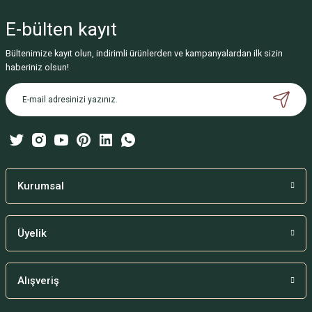
yetersiz gördüğünüz noktaları öneri formunu kullanarak tarafımıza
iletebilirsiniz.
E-bülten
kayıt
Görüş ve önerileriniz için teşekkür ederiz.
Bültenimize kayıt olun, indirimli ürünlerden ve kampanyalardan ilk sizin
Ürün resmi kalitesiz, bozuk veya görüntülenemiyor.
haberiniz olsun!
Ürün açıklamasında eksik bilgiler bulunuyor.
Ürün bilgilerinde hatalar bulunuyor.
Ürün fiyatı diğer sitelerden daha pahalı.
Bu ürüne benzer farklı alternatifler olmalı.
Kurumsal
Üyelik
Gönder
Alışveriş