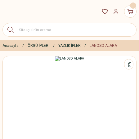
Anasayfa
ÖRGÜ İPLERİ
YAZLIK İPLER
LANOSO ALARA
%4