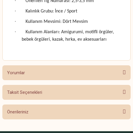
·
Önerilen Tığ Numarası: 2,5‑3,5 mm
·
Kalınlık Grubu: İnce / Sport
·
Kullanım Mevsimi: Dört Mevsim
·
Kullanım Alanları: Amigurumi, motifli örgüler,
bebek örgüleri, kazak, hırka, ev aksesuarları
Yorumlar
Taksit Seçenekleri
Bu ürüne ilk yorumu siz yapın!
Önerileriniz
Yorum Yaz
Bu ürünün fiyat bilgisi, resim, ürün açıklamalarında ve diğer konularda