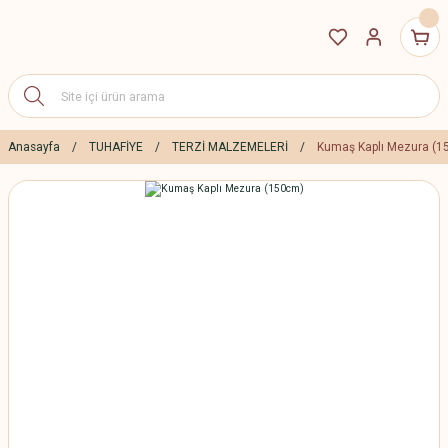
Anasayfa
TUHAFİYE
TERZİ MALZEMELERİ
Kumaş Kaplı Mezura (1