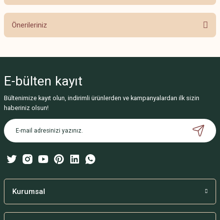
Bu ürüne ilk yorumu siz yapın!
Önerileriniz
Yorum Yaz
Bu ürünün fiyat bilgisi, resim, ürün açıklamalarında ve diğer konularda
yetersiz gördüğünüz noktaları öneri formunu kullanarak tarafımıza
iletebilirsiniz.
E-bülten
kayıt
Görüş ve önerileriniz için teşekkür ederiz.
Bültenimize kayıt olun, indirimli ürünlerden ve kampanyalardan ilk sizin
Ürün resmi kalitesiz, bozuk veya görüntülenemiyor.
haberiniz olsun!
Ürün açıklamasında eksik bilgiler bulunuyor.
Ürün bilgilerinde hatalar bulunuyor.
Ürün fiyatı diğer sitelerden daha pahalı.
Bu ürüne benzer farklı alternatifler olmalı.
Kurumsal