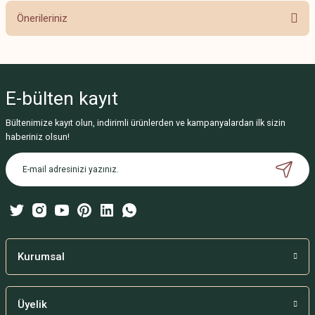
Önerileriniz
Yorum Yaz
Bu ürünün fiyat bilgisi, resim, ürün açıklamalarında ve diğer konularda
yetersiz gördüğünüz noktaları öneri formunu kullanarak tarafımıza
iletebilirsiniz.
E-bülten
kayıt
Görüş ve önerileriniz için teşekkür ederiz.
Bültenimize kayıt olun, indirimli ürünlerden ve kampanyalardan ilk sizin
Ürün resmi kalitesiz, bozuk veya görüntülenemiyor.
haberiniz olsun!
Ürün açıklamasında eksik bilgiler bulunuyor.
Ürün bilgilerinde hatalar bulunuyor.
Ürün fiyatı diğer sitelerden daha pahalı.
Bu ürüne benzer farklı alternatifler olmalı.
Kurumsal
Üyelik
Gönder