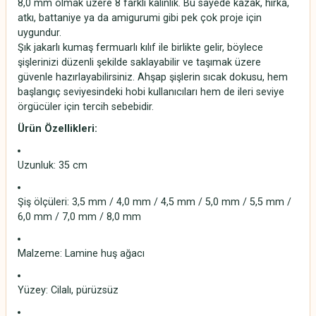
8,0 mm olmak üzere 8 farklı kalınlık. Bu sayede kazak, hırka,
atkı, battaniye ya da amigurumi gibi pek çok proje için
uygundur.
Şık jakarlı kumaş fermuarlı kılıf ile birlikte gelir, böylece
şişlerinizi düzenli şekilde saklayabilir ve taşımak üzere
güvenle hazırlayabilirsiniz. Ahşap şişlerin sıcak dokusu, hem
başlangıç seviyesindeki hobi kullanıcıları hem de ileri seviye
örgücüler için tercih sebebidir.
Ürün Özellikleri:
Uzunluk: 35 cm
Şiş ölçüleri: 3,5 mm / 4,0 mm / 4,5 mm / 5,0 mm / 5,5 mm /
6,0 mm / 7,0 mm / 8,0 mm
Malzeme: Lamine huş ağacı
Yüzey: Cilalı, pürüzsüz