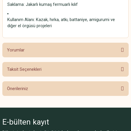
Saklama: Jakarlı kumaş fermuarlı kılıf
Kullanım Alanı: Kazak, hırka, atkı, battaniye, amigurumi ve
diğer el örgüsü projeleri
Yorumlar
Taksit Seçenekleri
Bu ürüne ilk yorumu siz yapın!
Önerileriniz
Yorum Yaz
Bu ürünün fiyat bilgisi, resim, ürün açıklamalarında ve diğer konularda
yetersiz gördüğünüz noktaları öneri formunu kullanarak tarafımıza
iletebilirsiniz.
E-bülten
kayıt
Görüş ve önerileriniz için teşekkür ederiz.