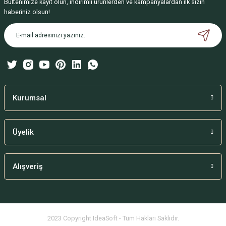
Bültenimize kayıt olun, indirimli ürünlerden ve kampanyalardan ilk sizin
Ürün resmi kalitesiz, bozuk veya görüntülenemiyor.
haberiniz olsun!
Ürün açıklamasında eksik bilgiler bulunuyor.
Ürün bilgilerinde hatalar bulunuyor.
Ürün fiyatı diğer sitelerden daha pahalı.
Bu ürüne benzer farklı alternatifler olmalı.
Kurumsal
Üyelik
Gönder
Alışveriş
2023 Copyright IdeaSoft - Tüm Hakları Saklıdır.