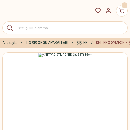
Anasayfa
TIĞ-ŞİŞ-ÖRGÜ APARATLARI
ŞİŞLER
KNITPRO SYMFONIE Ş