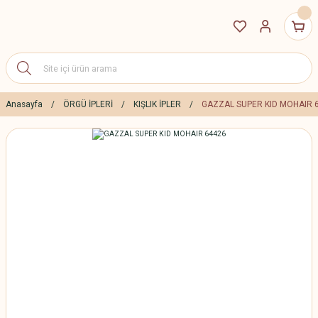
Anasayfa
ÖRGÜ İPLERİ
KIŞLIK İPLER
GAZZAL SUPER KID MOHAIR 