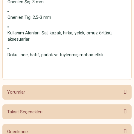
Önerilen Şiş: 3 mm
Önerilen Tığ: 2,5-3 mm
Kullanım Alanları: Şal, kazak, hırka, yelek, omuz örtüsü,
aksesuarlar
Doku: İnce, hafif, parlak ve tüylenmiş mohair etkili
Tiftik moher
Yorumlar
Taksit Seçenekleri
Bu ürüne ilk yorumu siz yapın!
Önerileriniz