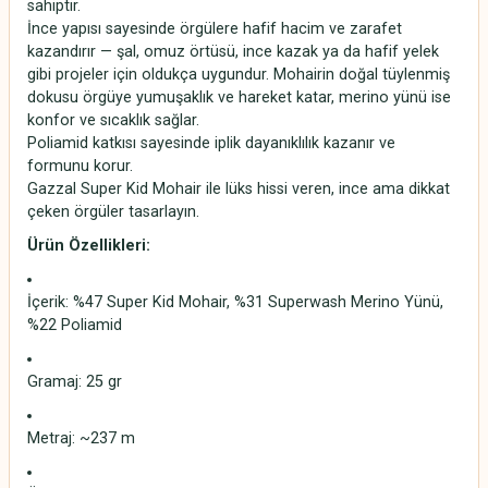
sahiptir.
İnce yapısı sayesinde örgülere hafif hacim ve zarafet
kazandırır — şal, omuz örtüsü, ince kazak ya da hafif yelek
gibi projeler için oldukça uygundur. Mohairin doğal tüylenmiş
dokusu örgüye yumuşaklık ve hareket katar, merino yünü ise
konfor ve sıcaklık sağlar.
Poliamid katkısı sayesinde iplik dayanıklılık kazanır ve
formunu korur.
Gazzal Super Kid Mohair ile lüks hissi veren, ince ama dikkat
çeken örgüler tasarlayın.
Ürün Özellikleri:
İçerik: %47 Super Kid Mohair, %31 Superwash Merino Yünü,
%22 Poliamid
Gramaj: 25 gr
Metraj: ~237 m