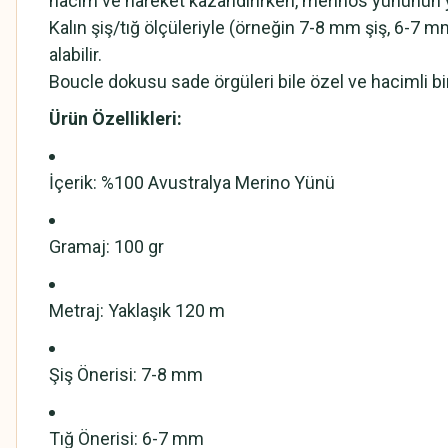
hacim ve hareket kazandırırken, merinos yününün yu
Kalın şiş/tığ ölçüleriyle (örneğin 7-8 mm şiş, 6-7 mm
alabilir.
Boucle dokusu sade örgüleri bile özel ve hacimli b
Ürün Özellikleri:
İçerik: %100 Avustralya Merino Yünü
Gramaj: 100 gr
Metraj: Yaklaşık 120 m
Şiş Önerisi: 7-8 mm
Tığ Önerisi: 6-7 mm