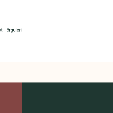
tili örgüleri
 yetersiz gördüğünüz noktaları öneri formunu kullanarak tarafımıza iletebilirsini
Bu ürüne ilk yorumu siz yapın!
Yorum Yaz