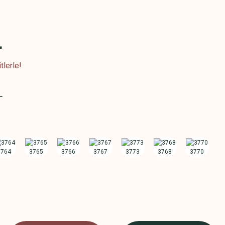
L
tlerle!
L