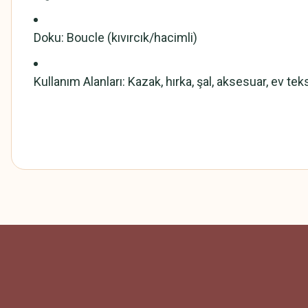
Doku: Boucle (kıvırcık/hacimli)
Kullanım Alanları: Kazak, hırka, şal, aksesuar, ev teks
Wool Boucle
Bu ürünün fiyat bilgisi, resim, ürün açıklamalarında ve diğer konularda
Görüş ve önerileriniz için teşekkür ederiz.
Ürün resmi kalitesiz, bozuk veya görüntülenemiyor.
Ürün açıklamasında eksik bilgiler bulunuyor.
Ürün bilgilerinde hatalar bulunuyor.