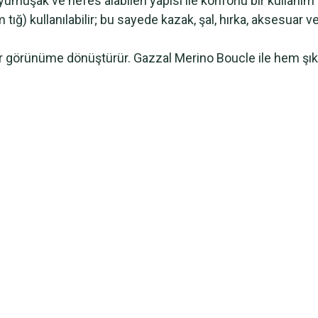
muşak ve nefes alabilen yapısı ile konforlu bir kullanım 
 tığ) kullanılabilir; bu sayede kazak, şal, hırka, aksesuar v
ir görünüme dönüştürür. Gazzal Merino Boucle ile hem şık