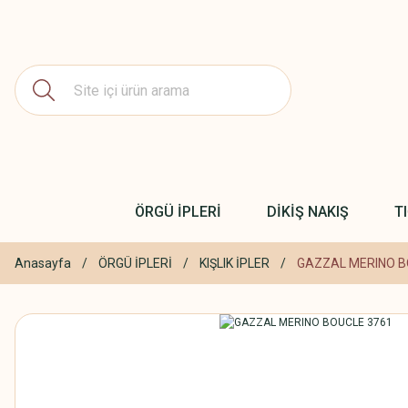
ÖRGÜ İPLERİ
DİKİŞ NAKIŞ
T
Anasayfa
ÖRGÜ İPLERİ
KIŞLIK İPLER
GAZZAL MERINO B