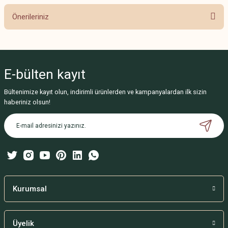
Önerileriniz
Yorum Yaz
Bu ürünün fiyat bilgisi, resim, ürün açıklamalarında ve diğer konularda
yetersiz gördüğünüz noktaları öneri formunu kullanarak tarafımıza
iletebilirsiniz.
E-bülten
kayıt
Görüş ve önerileriniz için teşekkür ederiz.
Bültenimize kayıt olun, indirimli ürünlerden ve kampanyalardan ilk sizin
Ürün resmi kalitesiz, bozuk veya görüntülenemiyor.
haberiniz olsun!
Ürün açıklamasında eksik bilgiler bulunuyor.
Ürün bilgilerinde hatalar bulunuyor.
Ürün fiyatı diğer sitelerden daha pahalı.
Bu ürüne benzer farklı alternatifler olmalı.
Kurumsal
Üyelik
Gönder