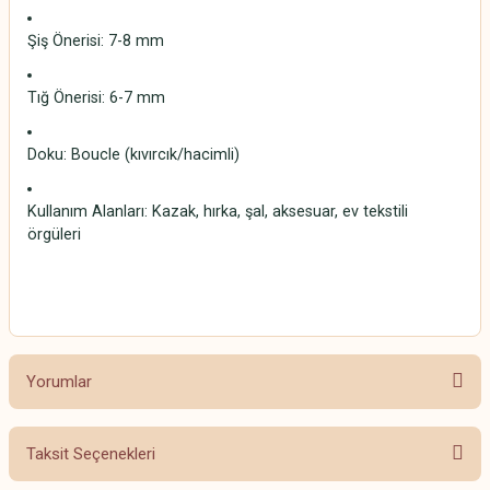
Şiş Önerisi: 7-8 mm
Tığ Önerisi: 6-7 mm
Doku: Boucle (kıvırcık/hacimli)
Kullanım Alanları: Kazak, hırka, şal, aksesuar, ev tekstili
örgüleri
Wool Boucle
Yorumlar
Taksit Seçenekleri
Bu ürüne ilk yorumu siz yapın!