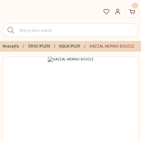
Anasayfa
ÖRGÜ İPLERİ
KIŞLIK İPLER
GAZZAL MERINO BOUCLE