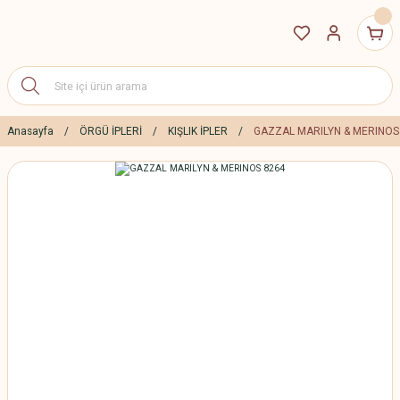
Anasayfa
ÖRGÜ İPLERİ
KIŞLIK İPLER
GAZZAL MARILYN & MERINOS