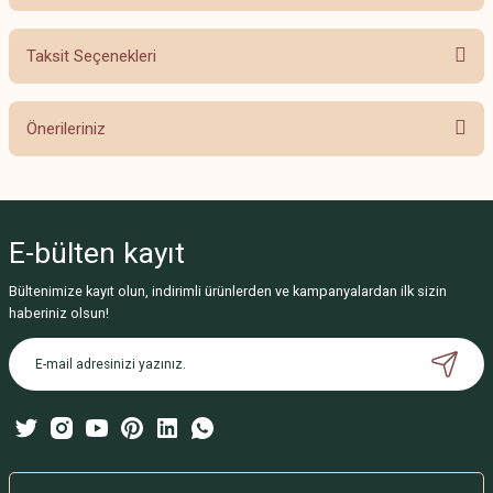
Taksit Seçenekleri
Bu ürüne ilk yorumu siz yapın!
Önerileriniz
Yorum Yaz
Bu ürünün fiyat bilgisi, resim, ürün açıklamalarında ve diğer konularda
yetersiz gördüğünüz noktaları öneri formunu kullanarak tarafımıza
iletebilirsiniz.
E-bülten
kayıt
Görüş ve önerileriniz için teşekkür ederiz.
Bültenimize kayıt olun, indirimli ürünlerden ve kampanyalardan ilk sizin
Ürün resmi kalitesiz, bozuk veya görüntülenemiyor.
haberiniz olsun!
Ürün açıklamasında eksik bilgiler bulunuyor.
Ürün bilgilerinde hatalar bulunuyor.
Ürün fiyatı diğer sitelerden daha pahalı.
Bu ürüne benzer farklı alternatifler olmalı.