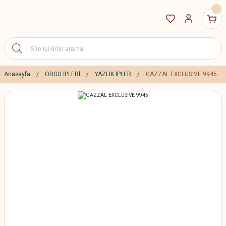
Anasayfa
ÖRGÜ İPLERİ
YAZLIK İPLER
GAZZAL EXCLUSIVE 9945