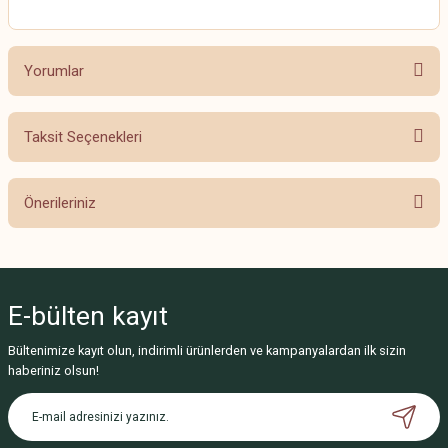
Yorumlar
Taksit Seçenekleri
Bu ürüne ilk yorumu siz yapın!
Önerileriniz
Yorum Yaz
Bu ürünün fiyat bilgisi, resim, ürün açıklamalarında ve diğer konularda
yetersiz gördüğünüz noktaları öneri formunu kullanarak tarafımıza
iletebilirsiniz.
E-bülten
kayıt
Görüş ve önerileriniz için teşekkür ederiz.
Bültenimize kayıt olun, indirimli ürünlerden ve kampanyalardan ilk sizin
Ürün resmi kalitesiz, bozuk veya görüntülenemiyor.
haberiniz olsun!
Ürün açıklamasında eksik bilgiler bulunuyor.
Ürün bilgilerinde hatalar bulunuyor.