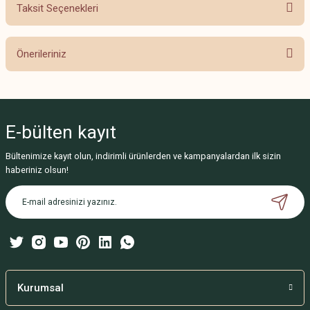
Taksit Seçenekleri
Bu ürüne ilk yorumu siz yapın!
Önerileriniz
Yorum Yaz
Bu ürünün fiyat bilgisi, resim, ürün açıklamalarında ve diğer konularda
yetersiz gördüğünüz noktaları öneri formunu kullanarak tarafımıza
iletebilirsiniz.
E-bülten
kayıt
Görüş ve önerileriniz için teşekkür ederiz.
Bültenimize kayıt olun, indirimli ürünlerden ve kampanyalardan ilk sizin
Ürün resmi kalitesiz, bozuk veya görüntülenemiyor.
haberiniz olsun!
Ürün açıklamasında eksik bilgiler bulunuyor.
Ürün bilgilerinde hatalar bulunuyor.
Ürün fiyatı diğer sitelerden daha pahalı.
Bu ürüne benzer farklı alternatifler olmalı.
Kurumsal