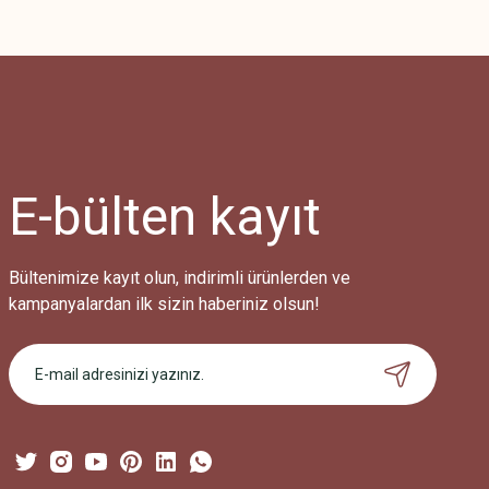
Bu ürünün fiyat bilgisi, resim, ürün açıklamalarında ve diğer konularda
Görüş ve önerileriniz için teşekkür ederiz.
Ürün resmi kalitesiz, bozuk veya görüntülenemiyor.
Ürün açıklamasında eksik bilgiler bulunuyor.
Ürün bilgilerinde hatalar bulunuyor.
Ürün fiyatı diğer sitelerden daha pahalı.
E-bülten
kayıt
Bu ürüne benzer farklı alternatifler olmalı.
Bültenimize kayıt olun, indirimli ürünlerden ve
kampanyalardan ilk sizin haberiniz olsun!