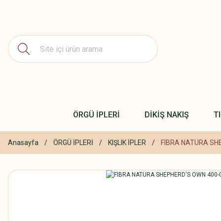
ÖRGÜ İPLERİ
DİKİŞ NAKIŞ
T
Anasayfa
ÖRGÜ İPLERİ
KIŞLIK İPLER
FIBRA NATURA SH