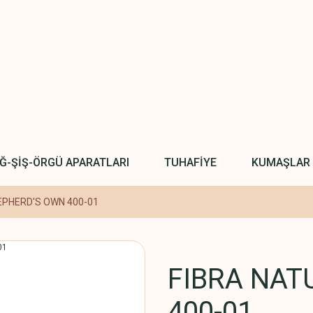
IĞ-ŞİŞ-ÖRGÜ APARATLARI
TUHAFİYE
KUMAŞLAR
EPHERD'S OWN 400-01
FIBRA NAT
400-01