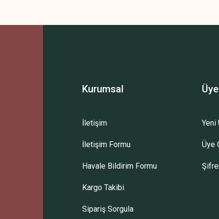
 yetersiz gördüğünüz noktaları öneri formunu kullanarak tarafımıza iletebilirsini
Bu ürüne ilk yorumu siz yapın!
Yorum Yaz
Kurumsal
Üye
Gönder
İletişim
Yeni 
İletişim Formu
Üye G
Havale Bildirim Formu
Şifr
Kargo Takibi
Sipariş Sorgula