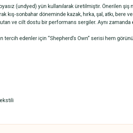
sız (undyed) yün kullanılarak üretilmiştir. Önerilen şiş n
olarak kış-sonbahar döneminde kazak, hırka, şal, atkı, bere ve
 tutan ve cilt dostu bir performans sergiler. Aynı zamanda e
ün tercih edenler için “Shepherd’s Own” serisi hem görün
ekstili