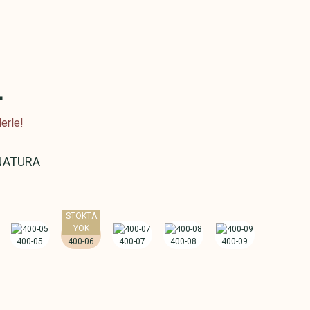
L
erle!
NATURA