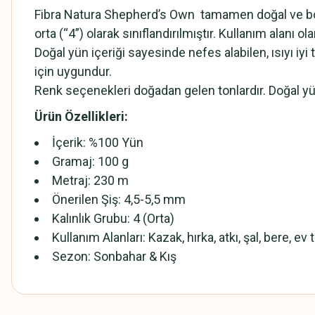
Fibra Natura Shepherd’s Own
tamamen doğal ve boya
orta (“4”) olarak sınıflandırılmıştır. Kullanım alanı 
Doğal yün içeriği sayesinde nefes alabilen, ısıyı iyi
için uygundur.
Renk seçenekleri doğadan gelen tonlardır. Doğal y
Ürün Özellikleri:
İçerik: %100 Yün
Gramaj: 100 g
Metraj: 230 m
Önerilen Şiş: 4,5-5,5 mm
Kalınlık Grubu: 4 (Orta)
Kullanım Alanları: Kazak, hırka, atkı, şal, bere, ev t
Sezon: Sonbahar & Kış