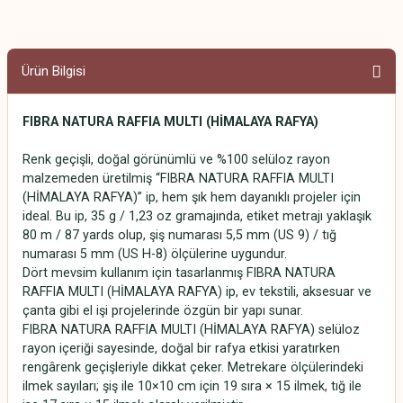
Ürün Bilgisi
FIBRA NATURA RAFFIA MULTI (HİMALAYA RAFYA)
Renk geçişli, doğal görünümlü ve %100 selüloz rayon
malzemeden üretilmiş “FIBRA NATURA RAFFIA MULTI
(HİMALAYA RAFYA)” ip, hem şık hem dayanıklı projeler için
ideal. Bu ip, 35 g / 1,23 oz gramajında, etiket metrajı yaklaşık
80 m / 87 yards olup, şiş numarası 5,5 mm (US 9) / tığ
numarası 5 mm (US H-8) ölçülerine uygundur.
Dört mevsim kullanım için tasarlanmış FIBRA NATURA
RAFFIA MULTI (HİMALAYA RAFYA) ip, ev tekstili, aksesuar ve
çanta gibi el işi projelerinde özgün bir yapı sunar.
FIBRA NATURA RAFFIA MULTI (HİMALAYA RAFYA) selüloz
rayon içeriği sayesinde, doğal bir rafya etkisi yaratırken
rengârenk geçişleriyle dikkat çeker. Metrekare ölçülerindeki
ilmek sayıları; şiş ile 10×10 cm için 19 sıra × 15 ilmek, tığ ile