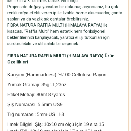
ise 17 sıra × 15 ilmek olarak verilmiştir.
Projenizde doğayı yansıtan bir dokunuş arıyorsanız, bu çok
renkli rafya efekti veren ip ile livable home aksesuarlar, çanta
sapları ya da yazlık şık çantalar örebilirsiniz.
FIBRA NATURA RAFFIA MULTI (HİMALAYA RAFYA) ile
kısacası, “Raffia Multi” hem estetik hem fonksiyonel
beklentilerinizi karşılayacak, yaratıcı el işi tutkunları için
sürdürülebilir ve stil sahibi bir seçenek.
FIBRA NATURA RAFFIA MULTI (HİMALAYA RAFYA) Ürün
Özellikleri
Karışımı (Hammaddesi): %100 Cellulose Rayon
Yumak Gramajı: 35gr-1,23oz
Etiket Metrajı: 80mt-87yards
Şiş Numarası: 5.5mm-US9
Tığ numarası: 5mm-US H-8
İlmek Bilgisi: Şiş: 10x10 cm ölçü için 19 sıra 15