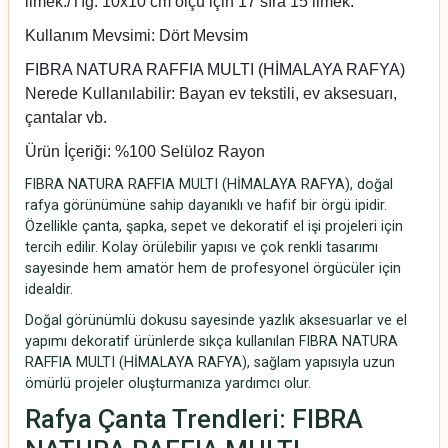
ilmek./Tığ: 10x10 cm ölçü için 17 sıra 15 ilmek.
Kullanım Mevsimi: Dört Mevsim
FIBRA NATURA RAFFIA MULTI (HİMALAYA RAFYA)
Nerede Kullanılabilir: Bayan ev tekstili, ev aksesuarı,
çantalar vb.
Ürün İçeriği: %100 Selüloz Rayon
FIBRA NATURA RAFFIA MULTI (HİMALAYA RAFYA), doğal
rafya görünümüne sahip dayanıklı ve hafif bir örgü ipidir.
Özellikle çanta, şapka, sepet ve dekoratif el işi projeleri için
tercih edilir. Kolay örülebilir yapısı ve çok renkli tasarımı
sayesinde hem amatör hem de profesyonel örgücüler için
idealdir.
Doğal görünümlü dokusu sayesinde yazlık aksesuarlar ve el
yapımı dekoratif ürünlerde sıkça kullanılan FIBRA NATURA
RAFFIA MULTI (HİMALAYA RAFYA), sağlam yapısıyla uzun
ömürlü projeler oluşturmanıza yardımcı olur.
Rafya Çanta Trendleri: FIBRA