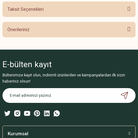
Taksit Seçenekleri
Bu ürüne ilk yorumu siz yapın!
Önerileriniz
Yorum Yaz
Bu ürünün fiyat bilgisi, resim, ürün açıklamalarında ve diğer konularda
yetersiz gördüğünüz noktaları öneri formunu kullanarak tarafımıza
iletebilirsiniz.
E-bülten
kayıt
Görüş ve önerileriniz için teşekkür ederiz.
Bültenimize kayıt olun, indirimli ürünlerden ve kampanyalardan ilk sizin
Ürün resmi kalitesiz, bozuk veya görüntülenemiyor.
haberiniz olsun!
Ürün açıklamasında eksik bilgiler bulunuyor.
Ürün bilgilerinde hatalar bulunuyor.
Ürün fiyatı diğer sitelerden daha pahalı.
Bu ürüne benzer farklı alternatifler olmalı.
Kurumsal