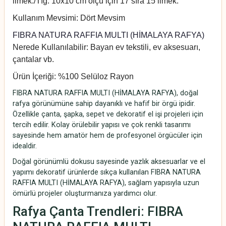
ilmek./Tığ: 10x10 cm ölçü için 17 sıra 15 ilmek.
Kullanım Mevsimi: Dört Mevsim
FIBRA NATURA RAFFIA MULTI (HİMALAYA RAFYA)
Nerede Kullanılabilir: Bayan ev tekstili, ev aksesuarı,
çantalar vb.
Ürün İçeriği: %100 Selüloz Rayon
FIBRA NATURA RAFFIA MULTI (HİMALAYA RAFYA), doğal
rafya görünümüne sahip dayanıklı ve hafif bir örgü ipidir.
Özellikle çanta, şapka, sepet ve dekoratif el işi projeleri için
tercih edilir. Kolay örülebilir yapısı ve çok renkli tasarımı
sayesinde hem amatör hem de profesyonel örgücüler için
idealdir.
Doğal görünümlü dokusu sayesinde yazlık aksesuarlar ve el
yapımı dekoratif ürünlerde sıkça kullanılan FIBRA NATURA
RAFFIA MULTI (HİMALAYA RAFYA), sağlam yapısıyla uzun
ömürlü projeler oluşturmanıza yardımcı olur.
Rafya Çanta Trendleri: FIBRA