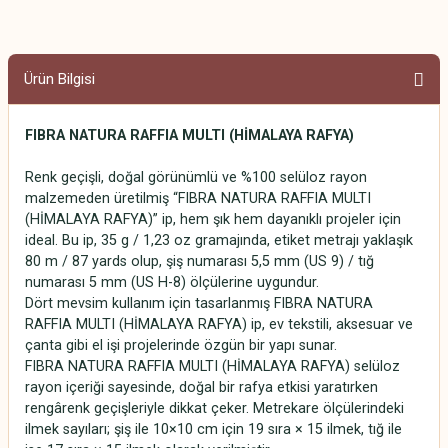
Ürün Bilgisi
FIBRA NATURA RAFFIA MULTI (HİMALAYA RAFYA)
Renk geçişli, doğal görünümlü ve %100 selüloz rayon
malzemeden üretilmiş “FIBRA NATURA RAFFIA MULTI
(HİMALAYA RAFYA)” ip, hem şık hem dayanıklı projeler için
ideal. Bu ip, 35 g / 1,23 oz gramajında, etiket metrajı yaklaşık
80 m / 87 yards olup, şiş numarası 5,5 mm (US 9) / tığ
numarası 5 mm (US H-8) ölçülerine uygundur.
Dört mevsim kullanım için tasarlanmış FIBRA NATURA
RAFFIA MULTI (HİMALAYA RAFYA) ip, ev tekstili, aksesuar ve
çanta gibi el işi projelerinde özgün bir yapı sunar.
FIBRA NATURA RAFFIA MULTI (HİMALAYA RAFYA) selüloz
rayon içeriği sayesinde, doğal bir rafya etkisi yaratırken
rengârenk geçişleriyle dikkat çeker. Metrekare ölçülerindeki
ilmek sayıları; şiş ile 10×10 cm için 19 sıra × 15 ilmek, tığ ile