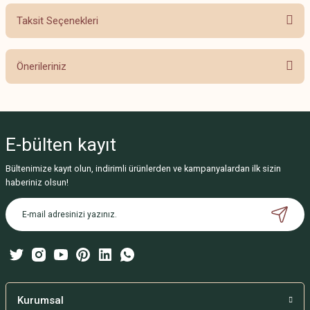
Taksit Seçenekleri
Bu ürüne ilk yorumu siz yapın!
Önerileriniz
Yorum Yaz
Bu ürünün fiyat bilgisi, resim, ürün açıklamalarında ve diğer konularda
yetersiz gördüğünüz noktaları öneri formunu kullanarak tarafımıza
iletebilirsiniz.
E-bülten
kayıt
Görüş ve önerileriniz için teşekkür ederiz.
Bültenimize kayıt olun, indirimli ürünlerden ve kampanyalardan ilk sizin
Ürün resmi kalitesiz, bozuk veya görüntülenemiyor.
haberiniz olsun!
Ürün açıklamasında eksik bilgiler bulunuyor.
Ürün bilgilerinde hatalar bulunuyor.
Ürün fiyatı diğer sitelerden daha pahalı.
Bu ürüne benzer farklı alternatifler olmalı.
Kurumsal