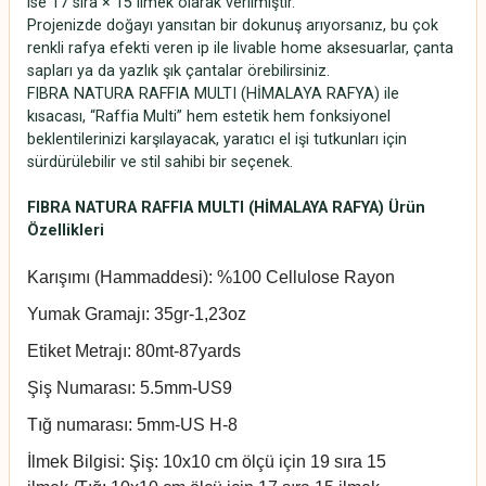
ise 17 sıra × 15 ilmek olarak verilmiştir.
Projenizde doğayı yansıtan bir dokunuş arıyorsanız, bu çok
renkli rafya efekti veren ip ile livable home aksesuarlar, çanta
sapları ya da yazlık şık çantalar örebilirsiniz.
FIBRA NATURA RAFFIA MULTI (HİMALAYA RAFYA) ile
kısacası, “Raffia Multi” hem estetik hem fonksiyonel
beklentilerinizi karşılayacak, yaratıcı el işi tutkunları için
sürdürülebilir ve stil sahibi bir seçenek.
FIBRA NATURA RAFFIA MULTI (HİMALAYA RAFYA) Ürün
Özellikleri
Karışımı (Hammaddesi): %100 Cellulose Rayon
Yumak Gramajı: 35gr-1,23oz
Etiket Metrajı: 80mt-87yards
Şiş Numarası: 5.5mm-US9
Tığ numarası: 5mm-US H-8
İlmek Bilgisi: Şiş: 10x10 cm ölçü için 19 sıra 15