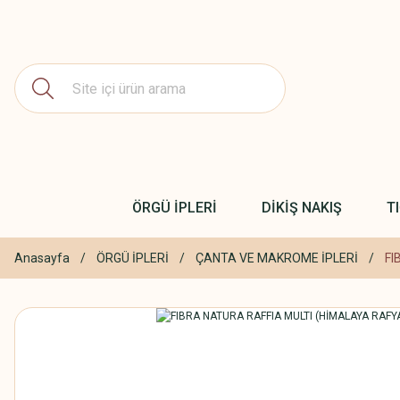
ÖRGÜ İPLERİ
DİKİŞ NAKIŞ
T
Anasayfa
ÖRGÜ İPLERİ
ÇANTA VE MAKROME İPLERİ
FI