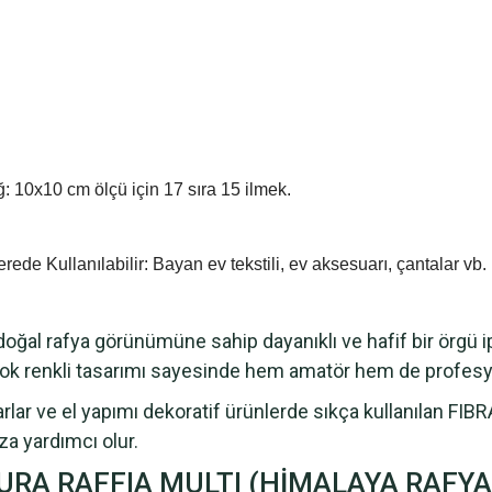
ığ: 10x10 cm ölçü için 17 sıra 15 ilmek.
rede Kullanılabilir: Bayan ev tekstili, ev aksesuarı, çantalar vb.
rafya görünümüne sahip dayanıklı ve hafif bir örgü ipidir
 ve çok renkli tasarımı sayesinde hem amatör hem de profesy
lar ve el yapımı dekoratif ürünlerde sıkça kullanılan 
a yardımcı olur.
TURA RAFFIA MULTI (HİMALAYA RAFYA) 