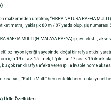
A)
ayon malzemeden üretilmiş “FIBRA NATURA RAFFIA MULTI 
a, etiket metrajı yaklaşık 80 m / 87 yards olup, şiş numara
 RAFFIA MULTI (HİMALAYA RAFYA) ip, ev tekstili, aksesuar
 rayon içeriği sayesinde, doğal bir rafya etkisi yaratır
cm için 19 sıra × 15 ilmek, tığ ile ise 17 sıra × 15 ilmek ola
bu çok renkli rafya efekti veren ip ile livable home aksesua
cası, “Raffia Multi” hem estetik hem fonksiyonel beklenti
Ürün Özellikleri