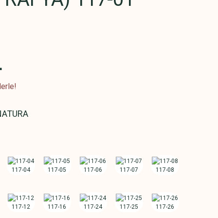
L
erle!
NATURA