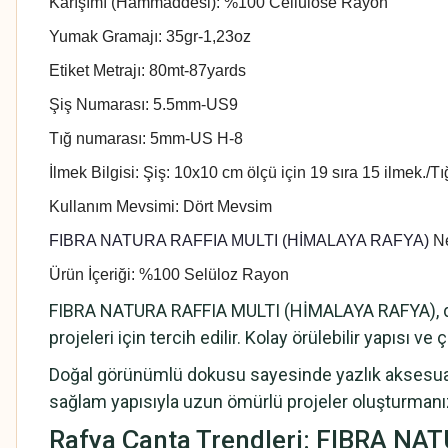
Karışımı (Hammaddesi): %100 Cellulose Rayon
Yumak Gramajı: 35gr-1,23oz
Etiket Metrajı: 80mt-87yards
Şiş Numarası: 5.5mm-US9
Tığ numarası: 5mm-US H-8
İlmek Bilgisi: Şiş: 10x10 cm ölçü için 19 sıra 15 ilmek./T
Kullanım Mevsimi: Dört Mevsim
FIBRA NATURA RAFFIA MULTI (HİMALAYA RAFYA)
Ne
Ürün İçeriği: %100 Selüloz Rayon
FIBRA NATURA RAFFIA MULTI (HİMALAYA RAFYA), doğal 
projeleri için tercih edilir. Kolay örülebilir yapısı
Doğal görünümlü dokusu sayesinde yazlık aksesuar
sağlam yapısıyla uzun ömürlü projeler oluşturmanız
Rafya Çanta Trendleri: FIBRA NA