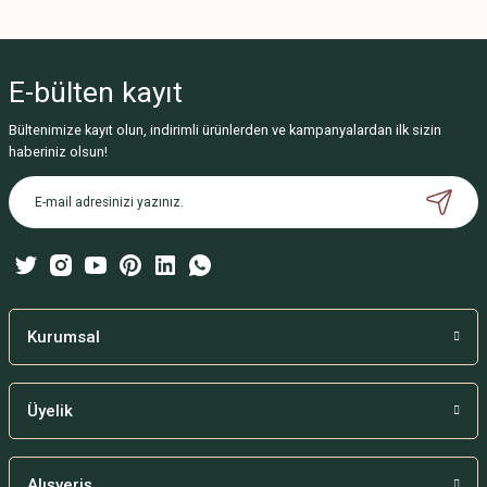
Bu ürünün fiyat bilgisi, resim, ürün açıklamalarında ve diğer konularda
yetersiz gördüğünüz noktaları öneri formunu kullanarak tarafımıza
iletebilirsiniz.
E-bülten
kayıt
Görüş ve önerileriniz için teşekkür ederiz.
Bültenimize kayıt olun, indirimli ürünlerden ve kampanyalardan ilk sizin
Ürün resmi kalitesiz, bozuk veya görüntülenemiyor.
haberiniz olsun!
Ürün açıklamasında eksik bilgiler bulunuyor.
Ürün bilgilerinde hatalar bulunuyor.
Ürün fiyatı diğer sitelerden daha pahalı.
Bu ürüne benzer farklı alternatifler olmalı.
Kurumsal
Üyelik
Gönder
Alışveriş