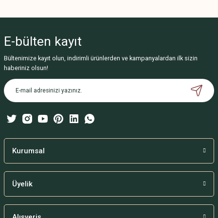
Bu ürünün fiyat bilgisi, resim, ürün açıklamalarında ve diğer konularda
yetersiz gördüğünüz noktaları öneri formunu kullanarak tarafımıza
iletebilirsiniz.
E-bülten
kayıt
Görüş ve önerileriniz için teşekkür ederiz.
Bültenimize kayıt olun, indirimli ürünlerden ve kampanyalardan ilk sizin
Ürün resmi kalitesiz, bozuk veya görüntülenemiyor.
haberiniz olsun!
Ürün açıklamasında eksik bilgiler bulunuyor.
Ürün bilgilerinde hatalar bulunuyor.
Ürün fiyatı diğer sitelerden daha pahalı.
Bu ürüne benzer farklı alternatifler olmalı.
Kurumsal
Üyelik
Gönder
Alışveriş