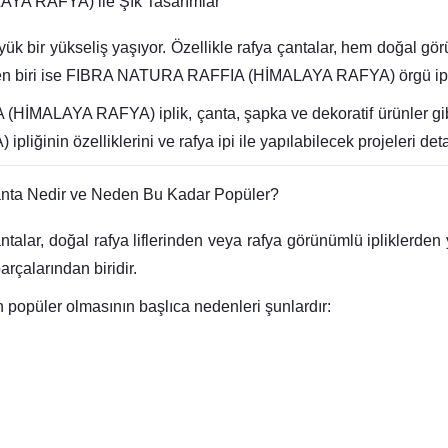
YA RAFYA) ile Şık Tasarımlar
k bir yükseliş yaşıyor. Özellikle
rafya çantalar
, hem doğal gör
nden biri ise FIBRA NATURA RAFFIA (HİMALAYA RAFYA) örgü ipi
LAYA RAFYA) iplik, çanta, şapka ve dekoratif ürünler gibi bir
nin özelliklerini ve rafya ipi ile yapılabilecek projeleri deta
a Nedir ve Neden Bu Kadar Popüler?
oğal rafya liflerinden veya rafya görünümlü ipliklerden yapı
arçalarından biridir.
üler olmasının başlıca nedenleri şunlardır: