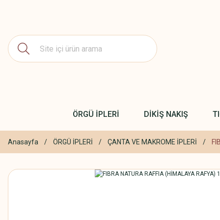
ÖRGÜ İPLERİ
DİKİŞ NAKIŞ
T
Anasayfa
ÖRGÜ İPLERİ
ÇANTA VE MAKROME İPLERİ
FI