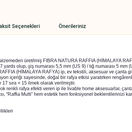
aksit Seçenekleri
Önerileriniz
malzemeden üretilmiş FIBRA NATURA RAFFIA (HİMALAYA RAFYA) i
/ 87 yards olup, şiş numarası 5,5 mm (US 9) / tığ numarası 5 mm 
FIA (HİMALAYA RAFYA) ip, ev tekstili, aksesuar ve çanta gibi 
riği sayesinde, doğal bir rafya etkisi yaratırken rengârenk ge
se 17 sıra × 15 ilmek olarak verilmiştir.
 renkli rafya efekti veren ip ile livable home aksesuarlar, çanta 
ia Multi” hem estetik hem fonksiyonel beklentilerinizi karşılaya
ikleri