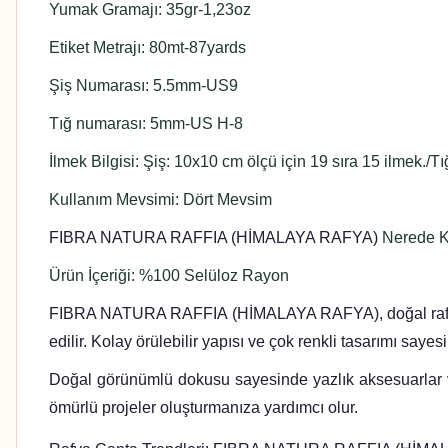
Yumak Gramajı: 35gr-1,23oz
Etiket Metrajı: 80mt-87yards
Şiş Numarası: 5.5mm-US9
Tığ numarası: 5mm-US H-8
İlmek Bilgisi: Şiş: 10x10 cm ölçü için 19 sıra 15 ilmek./T
Kullanım Mevsimi: Dört Mevsim
FIBRA NATURA RAFFIA (HİMALAYA RAFYA)
Nerede Ku
Ürün İçeriği: %100 Selüloz Rayon
FIBRA NATURA RAFFIA (HİMALAYA RAFYA), doğal rafya görün
edilir. Kolay örülebilir yapısı ve çok renkli tasarımı say
Doğal görünümlü dokusu sayesinde yazlık aksesuarlar
ömürlü projeler oluşturmanıza yardımcı olur.