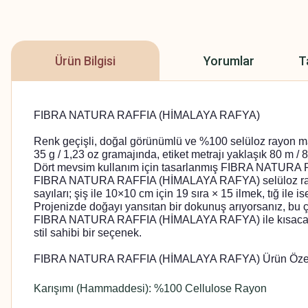
Ürün Bilgisi
Yorumlar
T
FIBRA NATURA RAFFIA (HİMALAYA RAFYA)
Renk geçişli, doğal görünümlü ve %100 selüloz rayon 
35 g / 1,23 oz gramajında, etiket metrajı yaklaşık 80 m 
Dört mevsim kullanım için tasarlanmış FIBRA NATURA RAF
FIBRA NATURA RAFFIA (HİMALAYA RAFYA) selüloz rayon içe
sayıları; şiş ile 10×10 cm için 19 sıra × 15 ilmek, tığ ile i
Projenizde doğayı yansıtan bir dokunuş arıyorsanız, bu çok
FIBRA NATURA RAFFIA (HİMALAYA RAFYA) ile kısacası, “Raff
stil sahibi bir seçenek.
FIBRA NATURA RAFFIA (HİMALAYA RAFYA) Ürün Özell
Karışımı (Hammaddesi): %100 Cellulose Rayon