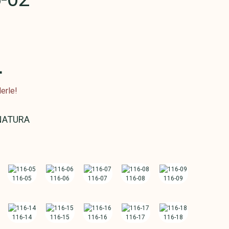
L
erle!
NATURA