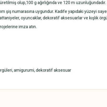
e üretilmiş olup,100 g ağırlığında ve 120 m uzunluğundadır.
7 mm şiş numarasına uygundur. Kadife yapıdaki yüzeyi saye
aniyeler, oyuncaklar, dekoratif aksesuarlar ve kışlık örgü
rojelerine imza atın.
 örgüleri, amigurumi, dekoratif aksesuar
 yetersiz gördüğünüz noktaları öneri formunu kullanarak tarafımıza iletebilirsini