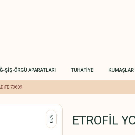
IĞ-ŞİŞ-ÖRGÜ APARATLARI
TUHAFİYE
KUMAŞLAR
DİFE 70609
ETROFİL Y
%20