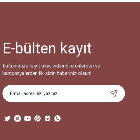
Ürün resmi kalitesiz, bozuk veya görüntülenemiyor.
Ürün açıklamasında eksik bilgiler bulunuyor.
Ürün bilgilerinde hatalar bulunuyor.
Ürün fiyatı diğer sitelerden daha pahalı.
E-bülten
kayıt
Bu ürüne benzer farklı alternatifler olmalı.
Bültenimize kayıt olun, indirimli ürünlerden ve
kampanyalardan ilk sizin haberiniz olsun!