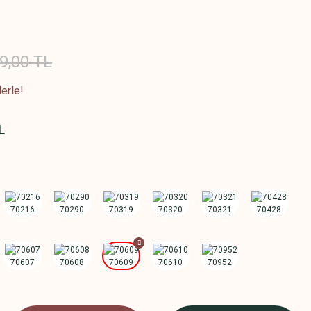
9,00 TL
erle!
L