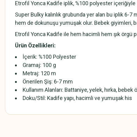
Etrofil Yonca Kadife iplik, %100 polyester içeriğiyl
Super Bulky kalınlık grubunda yer alan bu iplik 6-
hem de dokunuşu yumuşak olur. Bebek giyimleri, batt
Etrofil Yonca Kadife ile hem hacimli hem şık örgü p
Ürün Özellikleri:
İçerik: %100 Polyester
Gramaj: 100 g
Metraj: 120 m
Önerilen Şiş: 6-7 mm
Kullanım Alanları: Battaniye, yelek, hırka, bebek
Doku/Stil: Kadife yapı, hacimli ve yumuşak his
Bu ürünün fiyat bilgisi, resim, ürün açıklamalarında ve diğer konularda
Görüş ve önerileriniz için teşekkür ederiz.