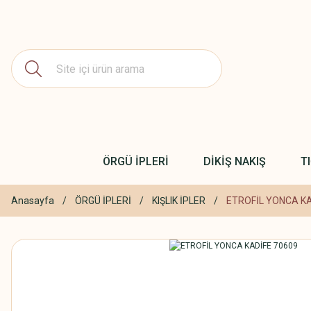
ÖRGÜ İPLERİ
DİKİŞ NAKIŞ
T
Anasayfa
ÖRGÜ İPLERİ
KIŞLIK İPLER
ETROFİL YONCA KA