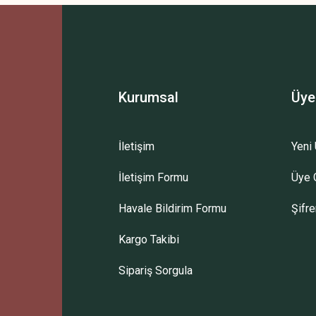
Bu ürüne ilk yorumu siz yapın!
Yorum Yaz
Kurumsal
Üye
İletişim
Yeni 
İletişim Formu
Üye G
Gönder
Havale Bildirim Formu
Şifr
Kargo Takibi
Sipariş Sorgula