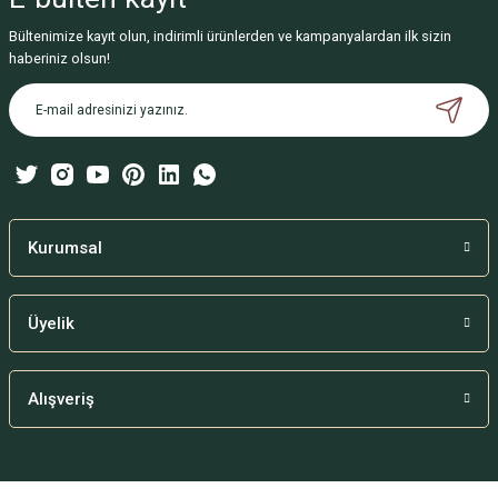
Bültenimize kayıt olun, indirimli ürünlerden ve kampanyalardan ilk sizin
Ürün resmi kalitesiz, bozuk veya görüntülenemiyor.
haberiniz olsun!
Ürün açıklamasında eksik bilgiler bulunuyor.
Ürün bilgilerinde hatalar bulunuyor.
Ürün fiyatı diğer sitelerden daha pahalı.
Bu ürüne benzer farklı alternatifler olmalı.
Kurumsal
Üyelik
Gönder
Alışveriş