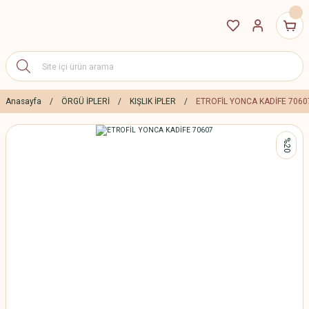
Anasayfa
ÖRGÜ İPLERİ
KIŞLIK İPLER
ETROFİL YONCA KADİFE 7060
%20