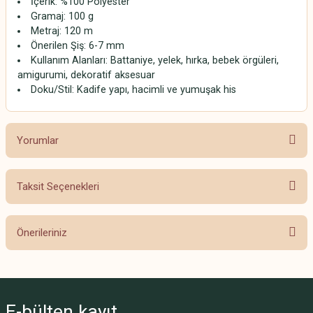
İçerik: %100 Polyester
Gramaj: 100 g
Metraj: 120 m
Önerilen Şiş: 6-7 mm
Kullanım Alanları: Battaniye, yelek, hırka, bebek örgüleri,
amigurumi, dekoratif aksesuar
Doku/Stil: Kadife yapı, hacimli ve yumuşak his
Yorumlar
Taksit Seçenekleri
Bu ürüne ilk yorumu siz yapın!
Önerileriniz
Yorum Yaz
Bu ürünün fiyat bilgisi, resim, ürün açıklamalarında ve diğer konularda
yetersiz gördüğünüz noktaları öneri formunu kullanarak tarafımıza
iletebilirsiniz.
E-bülten
kayıt
Görüş ve önerileriniz için teşekkür ederiz.