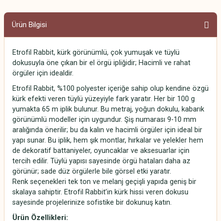
Ürün Bilgisi
Etrofil Rabbit, kürk görünümlü, çok yumuşak ve tüylü
dokusuyla öne çıkan bir el örgü ipliğidir; Hacimli ve rahat
örgüler için idealdir.
Etrofil Rabbit, %100 polyester içeriğe sahip olup kendine özgü
kürk efekti veren tüylü yüzeyiyle fark yaratır. Her bir 100 g
yumakta 65 m iplik bulunur. Bu metraj, yoğun dokulu, kabarık
görünümlü modeller için uygundur. Şiş numarası 9-10 mm
aralığında önerilir; bu da kalın ve hacimli örgüler için ideal bir
yapı sunar. Bu iplik, hem şık montlar, hırkalar ve yelekler hem
de dekoratif battaniyeler, oyuncaklar ve aksesuarlar için
tercih edilir. Tüylü yapısı sayesinde örgü hataları daha az
görünür; sade düz örgülerle bile görsel etki yaratır.
Renk seçenekleri tek ton ve melanj geçişli yapıda geniş bir
skalaya sahiptir. Etrofil Rabbit’in kürk hissi veren dokusu
sayesinde projelerinize sofistike bir dokunuş katın.
Ürün Özellikleri: