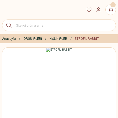
Anasayfa
ÖRGÜ İPLERİ
KIŞLIK İPLER
ETROFIL RABBIT