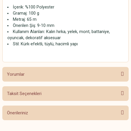
İçerik: %100 Polyester
Gramaj: 100 g
Metraj: 65 m
Önerilen Şiş: 9-10 mm
Kullanım Alanları: Kalın hırka, yelek, mont, battaniye,
oyuncak, dekoratif aksesuar
Stil: Kürk-efektli, tüylü, hacimli yapı
Yorumlar
Taksit Seçenekleri
Bu ürüne ilk yorumu siz yapın!
Önerileriniz
Yorum Yaz
Bu ürünün fiyat bilgisi, resim, ürün açıklamalarında ve diğer konularda