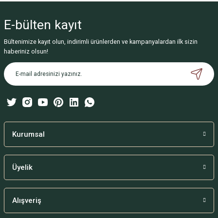
yetersiz gördüğünüz noktaları öneri formunu kullanarak tarafımıza
iletebilirsiniz.
E-bülten
kayıt
Görüş ve önerileriniz için teşekkür ederiz.
Bültenimize kayıt olun, indirimli ürünlerden ve kampanyalardan ilk sizin
Ürün resmi kalitesiz, bozuk veya görüntülenemiyor.
haberiniz olsun!
Ürün açıklamasında eksik bilgiler bulunuyor.
Ürün bilgilerinde hatalar bulunuyor.
Ürün fiyatı diğer sitelerden daha pahalı.
Bu ürüne benzer farklı alternatifler olmalı.
Kurumsal
Üyelik
Gönder
Alışveriş