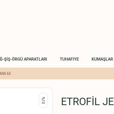
IĞ-ŞİŞ-ÖRGÜ APARATLARI
TUHAFİYE
KUMAŞLAR
ANS 65
ETROFİL J
%13