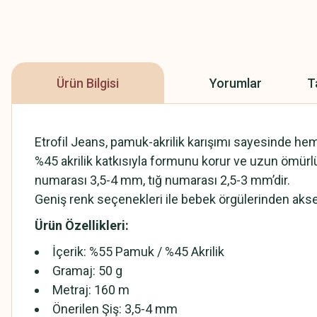
Ürün Bilgisi
Yorumlar
T
Etrofil Jeans, pamuk-akrilik karışımı sayesinde he
%45 akrilik katkısıyla formunu korur ve uzun ömürlü 
numarası 3,5-4 mm, tığ numarası 2,5-3 mm’dir.
Geniş renk seçenekleri ile bebek örgülerinden akse
Ürün Özellikleri:
İçerik: %55 Pamuk / %45 Akrilik
Gramaj: 50 g
Metraj: 160 m
Önerilen Şiş: 3,5-4 mm