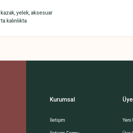
 kazak, yelek, aksesuar
ta kalınlıkta
 yetersiz gördüğünüz noktaları öneri formunu kullanarak tarafımıza iletebilirsini
Bu ürüne ilk yorumu siz yapın!
Yorum Yaz
Kurumsal
Üye
İletişim
Yeni 