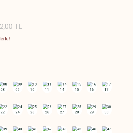
2,00 TL
erle!
L