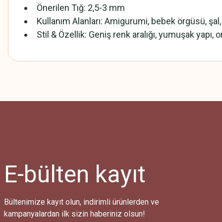
Önerilen Tığ: 2,5-3 mm
Kullanım Alanları: Amigurumi, bebek örgüsü, şal,
Stil & Özellik: Geniş renk aralığı, yumuşak yapı, or
Bu ürünün fiyat bilgisi, resim, ürün açıklamalarında ve diğer konularda
Görüş ve önerileriniz için teşekkür ederiz.
Ürün resmi kalitesiz, bozuk veya görüntülenemiyor.
Ürün açıklamasında eksik bilgiler bulunuyor.
Ürün bilgilerinde hatalar bulunuyor.
Ürün fiyatı diğer sitelerden daha pahalı.
E-bülten
kayıt
Bu ürüne benzer farklı alternatifler olmalı.
Bültenimize kayıt olun, indirimli ürünlerden ve
kampanyalardan ilk sizin haberiniz olsun!