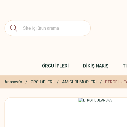
ÖRGÜ İPLERİ
DİKİŞ NAKIŞ
T
Anasayfa
ÖRGÜ İPLERİ
AMİGURUMİ İPLERİ
ETROFİL JE