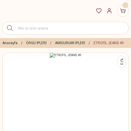
Anasayfa
ÖRGÜ İPLERİ
AMİGURUMİ İPLERİ
ETROFİL JEANS 49
%13