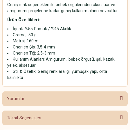
Geniş renk seçenekleri ile bebek örgülerinden aksesuar ve
amigurumi projelerine kadar geniş kullanım alanı mevcuttur.
Ürün Özellikleri:
İçerik: %55 Pamuk / %45 Akrilik
Gramaj: 50 g
Metraj: 160 m
Önerilen Şiş: 3,5-4 mm
Önerilen Tığ: 2,5-3 mm
Kullanım Alanları: Amigurumi, bebek örgüsü, şal, kazak,
yelek, aksesuar
Stil & Özellik: Geniş renk aralığı, yumuşak yapı, orta
kalınlıkta
Yorumlar
Taksit Seçenekleri
Bu ürüne ilk yorumu siz yapın!