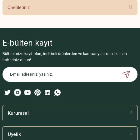
Önerileriniz
Yorum Yaz
Bu ürünün fiyat bilgisi, resim, ürün açıklamalarında ve diğer konularda
yetersiz gördüğünüz noktaları öneri formunu kullanarak tarafımıza
iletebilirsiniz.
E-bülten
kayıt
Görüş ve önerileriniz için teşekkür ederiz.
Bültenimize kayıt olun, indirimli ürünlerden ve kampanyalardan ilk sizin
Ürün resmi kalitesiz, bozuk veya görüntülenemiyor.
haberiniz olsun!
Ürün açıklamasında eksik bilgiler bulunuyor.
Ürün bilgilerinde hatalar bulunuyor.
Ürün fiyatı diğer sitelerden daha pahalı.
Bu ürüne benzer farklı alternatifler olmalı.
Kurumsal
Üyelik
Gönder