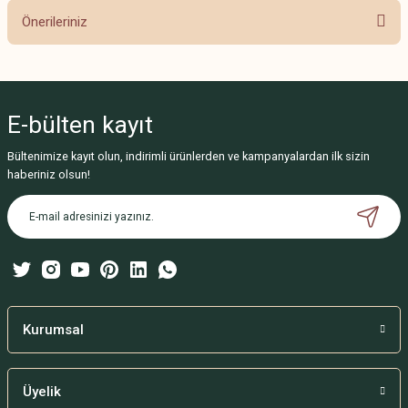
Önerileriniz
Yorum Yaz
Bu ürünün fiyat bilgisi, resim, ürün açıklamalarında ve diğer konularda
yetersiz gördüğünüz noktaları öneri formunu kullanarak tarafımıza
iletebilirsiniz.
E-bülten
kayıt
Görüş ve önerileriniz için teşekkür ederiz.
Bültenimize kayıt olun, indirimli ürünlerden ve kampanyalardan ilk sizin
Ürün resmi kalitesiz, bozuk veya görüntülenemiyor.
haberiniz olsun!
Ürün açıklamasında eksik bilgiler bulunuyor.
Ürün bilgilerinde hatalar bulunuyor.
Ürün fiyatı diğer sitelerden daha pahalı.
Bu ürüne benzer farklı alternatifler olmalı.
Kurumsal
Üyelik
Gönder