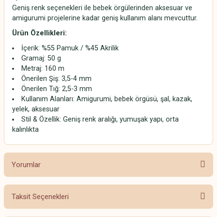
Geniş renk seçenekleri ile bebek örgülerinden aksesuar ve
amigurumi projelerine kadar geniş kullanım alanı mevcuttur.
Ürün Özellikleri:
İçerik: %55 Pamuk / %45 Akrilik
Gramaj: 50 g
Metraj: 160 m
Önerilen Şiş: 3,5-4 mm
Önerilen Tığ: 2,5-3 mm
Kullanım Alanları: Amigurumi, bebek örgüsü, şal, kazak,
yelek, aksesuar
Stil & Özellik: Geniş renk aralığı, yumuşak yapı, orta
kalınlıkta
Yorumlar
Taksit Seçenekleri
Bu ürüne ilk yorumu siz yapın!