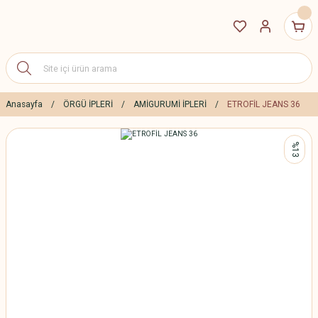
Anasayfa
ÖRGÜ İPLERİ
AMİGURUMİ İPLERİ
ETROFİL JEANS 36
%13