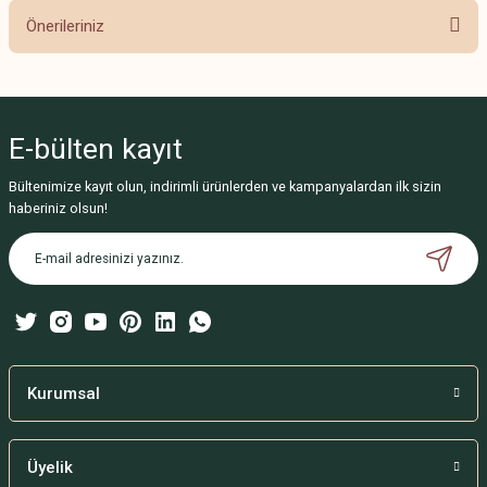
Önerileriniz
Yorum Yaz
Bu ürünün fiyat bilgisi, resim, ürün açıklamalarında ve diğer konularda
yetersiz gördüğünüz noktaları öneri formunu kullanarak tarafımıza
iletebilirsiniz.
E-bülten
kayıt
Görüş ve önerileriniz için teşekkür ederiz.
Bültenimize kayıt olun, indirimli ürünlerden ve kampanyalardan ilk sizin
Ürün resmi kalitesiz, bozuk veya görüntülenemiyor.
haberiniz olsun!
Ürün açıklamasında eksik bilgiler bulunuyor.
Ürün bilgilerinde hatalar bulunuyor.
Ürün fiyatı diğer sitelerden daha pahalı.
Bu ürüne benzer farklı alternatifler olmalı.
Kurumsal
Üyelik
Gönder