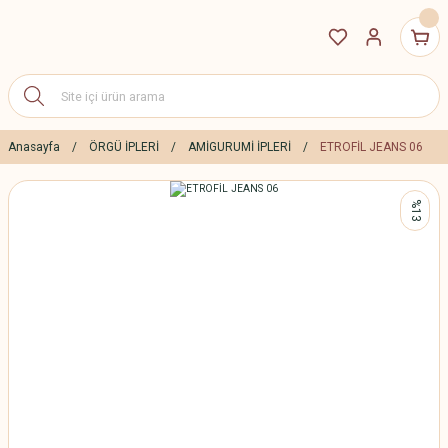
Anasayfa
ÖRGÜ İPLERİ
AMİGURUMİ İPLERİ
ETROFİL JEANS 06
%13