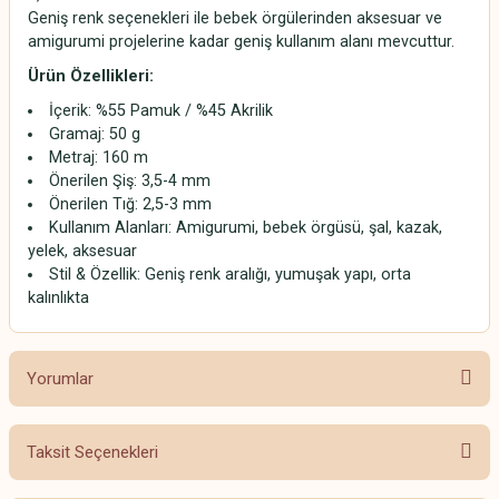
Geniş renk seçenekleri ile bebek örgülerinden aksesuar ve
amigurumi projelerine kadar geniş kullanım alanı mevcuttur.
Ürün Özellikleri:
İçerik: %55 Pamuk / %45 Akrilik
Gramaj: 50 g
Metraj: 160 m
Önerilen Şiş: 3,5-4 mm
Önerilen Tığ: 2,5-3 mm
Kullanım Alanları: Amigurumi, bebek örgüsü, şal, kazak,
yelek, aksesuar
Stil & Özellik: Geniş renk aralığı, yumuşak yapı, orta
kalınlıkta
Yorumlar
Taksit Seçenekleri
Bu ürüne ilk yorumu siz yapın!