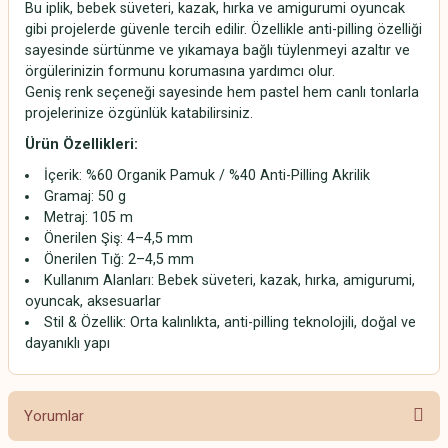
Bu iplik, bebek süveteri, kazak, hırka ve amigurumi oyuncak
gibi projelerde güvenle tercih edilir. Özellikle anti-pilling özelliği
sayesinde sürtünme ve yıkamaya bağlı tüylenmeyi azaltır ve
örgülerinizin formunu korumasına yardımcı olur.
Geniş renk seçeneği sayesinde hem pastel hem canlı tonlarla
projelerinize özgünlük katabilirsiniz.
Ürün Özellikleri:
İçerik: %60 Organik Pamuk / %40 Anti-Pilling Akrilik
Gramaj: 50 g
Metraj: 105 m
Önerilen Şiş: 4–4,5 mm
Önerilen Tığ: 2–4,5 mm
Kullanım Alanları: Bebek süveteri, kazak, hırka, amigurumi,
oyuncak, aksesuarlar
Stil & Özellik: Orta kalınlıkta, anti-pilling teknolojili, doğal ve
dayanıklı yapı
Yorumlar