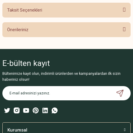
Taksit Seçenekleri
Bu ürüne ilk yorumu siz yapın!
Önerileriniz
Yorum Yaz
Bu ürünün fiyat bilgisi, resim, ürün açıklamalarında ve diğer konularda
yetersiz gördüğünüz noktaları öneri formunu kullanarak tarafımıza
iletebilirsiniz.
E-bülten
kayıt
Görüş ve önerileriniz için teşekkür ederiz.
Bültenimize kayıt olun, indirimli ürünlerden ve kampanyalardan ilk sizin
Ürün resmi kalitesiz, bozuk veya görüntülenemiyor.
haberiniz olsun!
Ürün açıklamasında eksik bilgiler bulunuyor.
Ürün bilgilerinde hatalar bulunuyor.
Ürün fiyatı diğer sitelerden daha pahalı.
Bu ürüne benzer farklı alternatifler olmalı.
Kurumsal