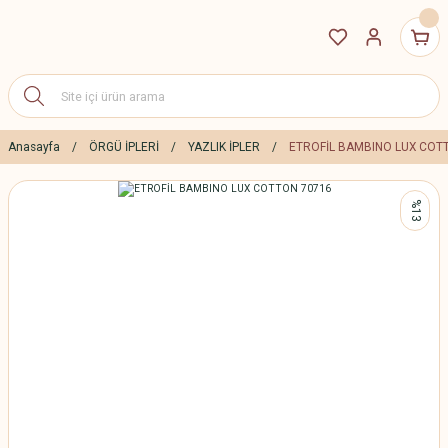
Anasayfa
ÖRGÜ İPLERİ
YAZLIK İPLER
ETROFİL BAMBINO LUX COT
%13