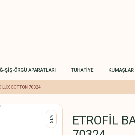
IĞ-ŞİŞ-ÖRGÜ APARATLARI
TUHAFİYE
KUMAŞLAR
O LUX COTTON 70324
ETROFİL B
%13
70324