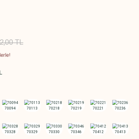
2,00 TL
erle!
L