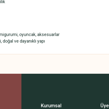
lik
 amigurumi, oyuncak, aksesuarlar
ili, doğal ve dayanıklı yapı
 yetersiz gördüğünüz noktaları öneri formunu kullanarak tarafımıza iletebilirsini
Bu ürüne ilk yorumu siz yapın!
Yorum Yaz
Kurumsal
Üye