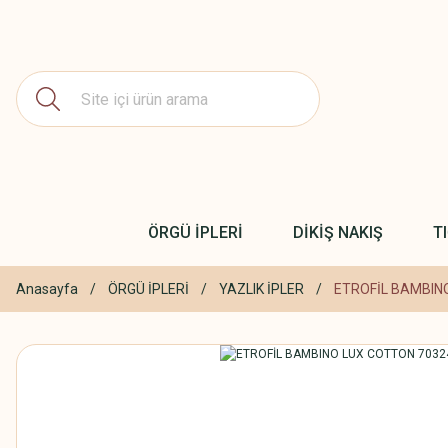
ÖRGÜ İPLERİ
DİKİŞ NAKIŞ
T
Anasayfa
ÖRGÜ İPLERİ
YAZLIK İPLER
ETROFİL BAMBIN