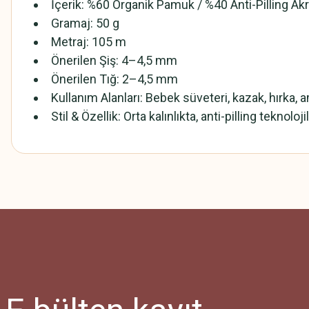
İçerik: %60 Organik Pamuk / %40 Anti-Pilling Akri
Gramaj: 50 g
Metraj: 105 m
Önerilen Şiş: 4–4,5 mm
Önerilen Tığ: 2–4,5 mm
Kullanım Alanları: Bebek süveteri, kazak, hırka,
Stil & Özellik: Orta kalınlıkta, anti-pilling teknoloj
Bu ürünün fiyat bilgisi, resim, ürün açıklamalarında ve diğer konularda
Görüş ve önerileriniz için teşekkür ederiz.
Ürün resmi kalitesiz, bozuk veya görüntülenemiyor.
Ürün açıklamasında eksik bilgiler bulunuyor.
Ürün bilgilerinde hatalar bulunuyor.
Ürün fiyatı diğer sitelerden daha pahalı.