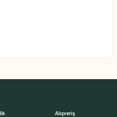
z.
lik
Alışveriş