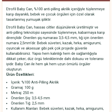
Etrofil Baby Can, %100 anti-pilling akrilik içeriğiyle tüylenmeye
karşı dayanıklı, bebek ve çocuk örgüleri için özel olarak
tasarlanmış yumuşak ipliktir.
Etrofil Baby Can, hassas ciltler düşünülerek üretilmiştir ve
anti-pilling teknolojisi sayesinde tüylenmeye, kabarmaya karşı
dirençlidir. Önerilen şiş numarası 3,5-4,5 mm, tığ için önerilen
numara 2,5mm’dir. Bebek süveteri, kazak, hırka, amigurumi,
oyuncak ve aksesuar gibi pek çok projede güvenle
kullanabilirsiniz. Yapısı hem kalınlığı hem de sağlamlığıyla
dikkat çeker; düz örgü tekniklerinde dahi dokusu ve toleransı
iyidir. Baby Can ile hem şık hem uzun ömürlü örgüler
oluşturun.
Ürün Özellikleri:
İçerik: %100 Anti-Pilling Akrilik
Gramaj: 100 g
Metraj: 250 m
Önerilen Şiş: 3,5-4,5 mm
Önerilen Tığ: 2,5 mm
Kullanım Alanları: Bebek süveteri, kazak, hırka, amigurumi,