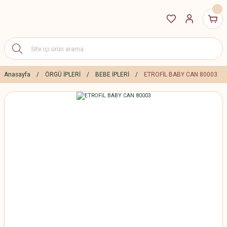
Anasayfa
ÖRGÜ İPLERİ
BEBE İPLERİ
ETROFİL BABY CAN 80003