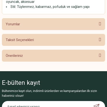
oyuncak, aksesuar
Stil: Tüylenmez, kabarmaz, pofuduk ve sağlam yapı
Yorumlar
Taksit Seçenekleri
Bu ürüne ilk yorumu siz yapın!
Önerileriniz
Yorum Yaz
Bu ürünün fiyat bilgisi, resim, ürün açıklamalarında ve diğer konularda
yetersiz gördüğünüz noktaları öneri formunu kullanarak tarafımıza
iletebilirsiniz.
E-bülten
kayıt
Görüş ve önerileriniz için teşekkür ederiz.
Bültenimize kayıt olun, indirimli ürünlerden ve kampanyalardan ilk sizin
Ürün resmi kalitesiz, bozuk veya görüntülenemiyor.
haberiniz olsun!
Ürün açıklamasında eksik bilgiler bulunuyor.