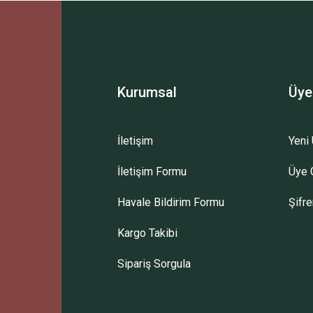
Bu ürüne ilk yorumu siz yapın!
Yorum Yaz
Kurumsal
Üye
İletişim
Yeni 
İletişim Formu
Üye G
Gönder
Havale Bildirim Formu
Şifr
Kargo Takibi
Sipariş Sorgula