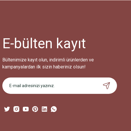
Ürün resmi kalitesiz, bozuk veya görüntülenemiyor.
Ürün açıklamasında eksik bilgiler bulunuyor.
Ürün bilgilerinde hatalar bulunuyor.
Ürün fiyatı diğer sitelerden daha pahalı.
E-bülten
kayıt
Bu ürüne benzer farklı alternatifler olmalı.
Bültenimize kayıt olun, indirimli ürünlerden ve
kampanyalardan ilk sizin haberiniz olsun!