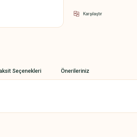
Karşılaştır
aksit Seçenekleri
Önerileriniz
 yetersiz gördüğünüz noktaları öneri formunu kullanarak tarafımıza iletebilirsini