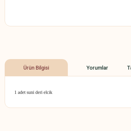
Ürün Bilgisi
Yorumlar
T
1 adet suni deri elcik
Bu ürünün fiyat bilgisi, resim, ürün açıklamalarında ve diğer konularda
Görüş ve önerileriniz için teşekkür ederiz.