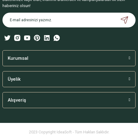
Ürün resmi kalitesiz, bozuk veya görüntülenemiyor.
haberiniz olsun!
Ürün açıklamasında eksik bilgiler bulunuyor.
Ürün bilgilerinde hatalar bulunuyor.
Ürün fiyatı diğer sitelerden daha pahalı.
Bu ürüne benzer farklı alternatifler olmalı.
Kurumsal
Üyelik
Gönder
Alışveriş
2023 Copyright IdeaSoft - Tüm Hakları Saklıdır.