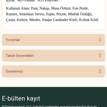
İçerik: %65 Pamuk %35 Polyester
Kullanım Alanı: Panç Nakışı, Masa Örtüsü, Fon Perde,
Runner, Amerikan Servis, Supla, Peçete, Mutfak Önlüğü,
Çanta, Kırlent, Minder, Abajur Lambader Kılıfı, Koltuk Kılıfı
Yorumlar
Taksit Seçenekleri
Bu ürüne ilk yorumu siz yapın!
Önerileriniz
Yorum Yaz
Bu ürünün fiyat bilgisi, resim, ürün açıklamalarında ve diğer konularda
yetersiz gördüğünüz noktaları öneri formunu kullanarak tarafımıza
iletebilirsiniz.
E-bülten
kayıt
Görüş ve önerileriniz için teşekkür ederiz.
Bültenimize kayıt olun, indirimli ürünlerden ve kampanyalardan ilk sizin