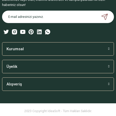
Ürün resmi kalitesiz, bozuk veya görüntülenemiyor.
haberiniz olsun!
Ürün açıklamasında eksik bilgiler bulunuyor.
Ürün bilgilerinde hatalar bulunuyor.
Ürün fiyatı diğer sitelerden daha pahalı.
Bu ürüne benzer farklı alternatifler olmalı.
Kurumsal
Üyelik
Gönder
Alışveriş
2023 Copyright IdeaSoft - Tüm Hakları Saklıdır.