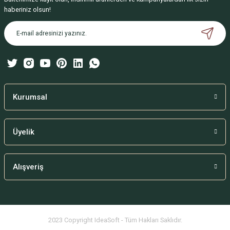
Ürün resmi kalitesiz, bozuk veya görüntülenemiyor.
haberiniz olsun!
Ürün açıklamasında eksik bilgiler bulunuyor.
Ürün bilgilerinde hatalar bulunuyor.
Ürün fiyatı diğer sitelerden daha pahalı.
Bu ürüne benzer farklı alternatifler olmalı.
Kurumsal
Üyelik
Gönder
Alışveriş
2023 Copyright IdeaSoft - Tüm Hakları Saklıdır.