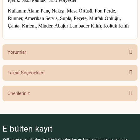
İçerik: %65 Pamuk %35 Polyester
Kullanım Alanı: Panç Nakışı, Masa Örtüsü, Fon Perde,
Runner, Amerikan Servis, Supla, Peçete, Mutfak Önlüğü,
Çanta, Kırlent, Minder, Abajur Lambader Kılıfı, Koltuk Kılıfı
Yorumlar
Taksit Seçenekleri
Bu ürüne ilk yorumu siz yapın!
Önerileriniz
Yorum Yaz
Bu ürünün fiyat bilgisi, resim, ürün açıklamalarında ve diğer konularda
yetersiz gördüğünüz noktaları öneri formunu kullanarak tarafımıza
iletebilirsiniz.
E-bülten
kayıt
Görüş ve önerileriniz için teşekkür ederiz.
Bültenimize kayıt olun, indirimli ürünlerden ve kampanyalardan ilk sizin