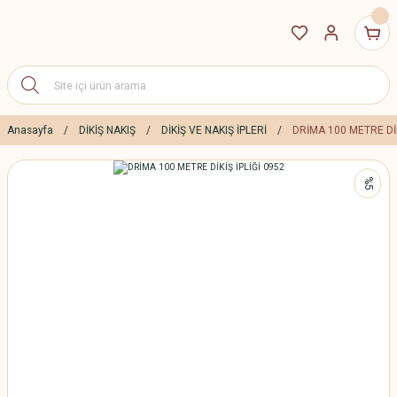
Anasayfa
DİKİŞ NAKIŞ
DİKİŞ VE NAKIŞ İPLERİ
DRİMA 100 METRE DİK
%5