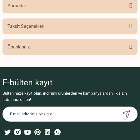
Yorumlar
Taksit Seçenekleri
Bu ürüne ilk yorumu siz yapın!
Önerileriniz
Yorum Yaz
Bu ürünün fiyat bilgisi, resim, ürün açıklamalarında ve diğer konularda
yetersiz gördüğünüz noktaları öneri formunu kullanarak tarafımıza
iletebilirsiniz.
E-bülten
kayıt
Görüş ve önerileriniz için teşekkür ederiz.
Bültenimize kayıt olun, indirimli ürünlerden ve kampanyalardan ilk sizin
Ürün resmi kalitesiz, bozuk veya görüntülenemiyor.
haberiniz olsun!
Ürün açıklamasında eksik bilgiler bulunuyor.
Ürün bilgilerinde hatalar bulunuyor.
Ürün fiyatı diğer sitelerden daha pahalı.
Bu ürüne benzer farklı alternatifler olmalı.