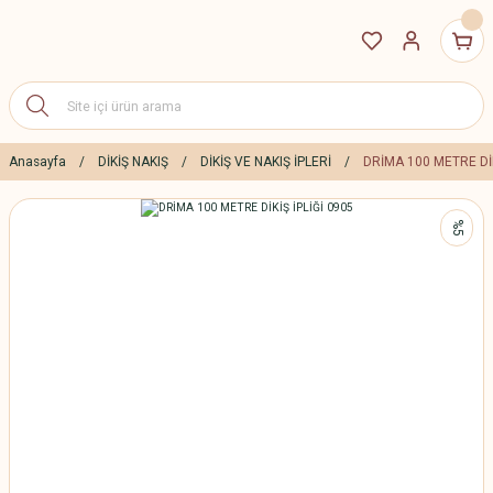
Anasayfa
DİKİŞ NAKIŞ
DİKİŞ VE NAKIŞ İPLERİ
DRİMA 100 METRE DİK
%5