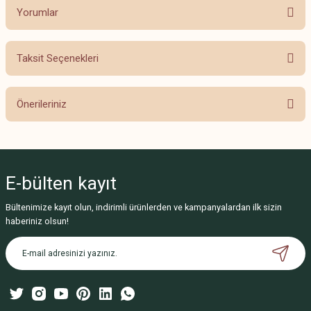
Yorumlar
Taksit Seçenekleri
Bu ürüne ilk yorumu siz yapın!
Önerileriniz
Yorum Yaz
Bu ürünün fiyat bilgisi, resim, ürün açıklamalarında ve diğer konularda
yetersiz gördüğünüz noktaları öneri formunu kullanarak tarafımıza
iletebilirsiniz.
E-bülten
kayıt
Görüş ve önerileriniz için teşekkür ederiz.
Bültenimize kayıt olun, indirimli ürünlerden ve kampanyalardan ilk sizin
Ürün resmi kalitesiz, bozuk veya görüntülenemiyor.
haberiniz olsun!
Ürün açıklamasında eksik bilgiler bulunuyor.
Ürün bilgilerinde hatalar bulunuyor.
Ürün fiyatı diğer sitelerden daha pahalı.
Bu ürüne benzer farklı alternatifler olmalı.