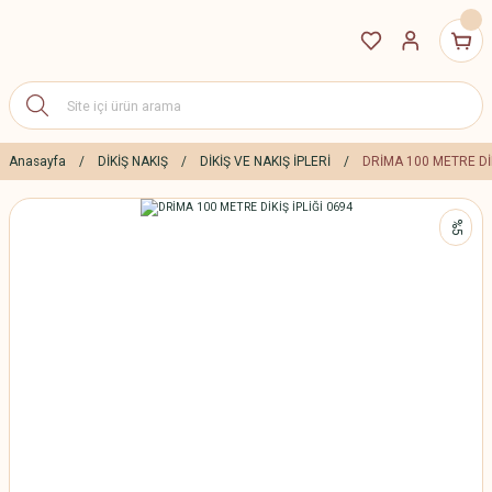
Anasayfa
DİKİŞ NAKIŞ
DİKİŞ VE NAKIŞ İPLERİ
DRİMA 100 METRE DİK
%5