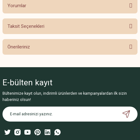
Yorumlar
Taksit Seçenekleri
Bu ürüne ilk yorumu siz yapın!
Önerileriniz
Yorum Yaz
Bu ürünün fiyat bilgisi, resim, ürün açıklamalarında ve diğer konularda
yetersiz gördüğünüz noktaları öneri formunu kullanarak tarafımıza
iletebilirsiniz.
E-bülten
kayıt
Görüş ve önerileriniz için teşekkür ederiz.
Bültenimize kayıt olun, indirimli ürünlerden ve kampanyalardan ilk sizin
Ürün resmi kalitesiz, bozuk veya görüntülenemiyor.
haberiniz olsun!
Ürün açıklamasında eksik bilgiler bulunuyor.
Ürün bilgilerinde hatalar bulunuyor.
Ürün fiyatı diğer sitelerden daha pahalı.
Bu ürüne benzer farklı alternatifler olmalı.