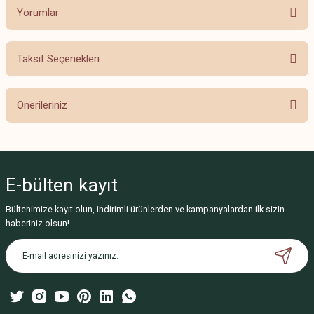
Yorumlar
Taksit Seçenekleri
Bu ürüne ilk yorumu siz yapın!
Önerileriniz
Yorum Yaz
Bu ürünün fiyat bilgisi, resim, ürün açıklamalarında ve diğer konularda
yetersiz gördüğünüz noktaları öneri formunu kullanarak tarafımıza
iletebilirsiniz.
E-bülten
kayıt
Görüş ve önerileriniz için teşekkür ederiz.
Bültenimize kayıt olun, indirimli ürünlerden ve kampanyalardan ilk sizin
Ürün resmi kalitesiz, bozuk veya görüntülenemiyor.
haberiniz olsun!
Ürün açıklamasında eksik bilgiler bulunuyor.
Ürün bilgilerinde hatalar bulunuyor.
Ürün fiyatı diğer sitelerden daha pahalı.
Bu ürüne benzer farklı alternatifler olmalı.