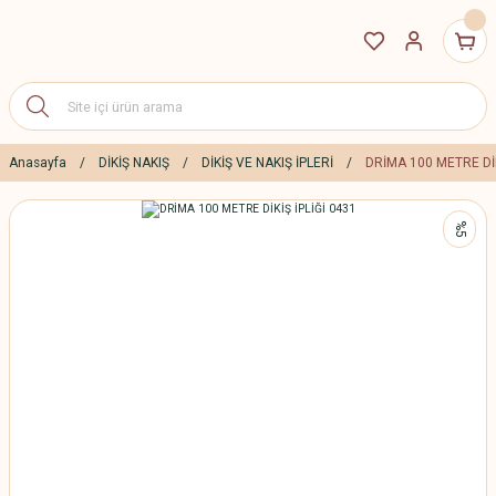
Anasayfa
DİKİŞ NAKIŞ
DİKİŞ VE NAKIŞ İPLERİ
DRİMA 100 METRE DİK
%5