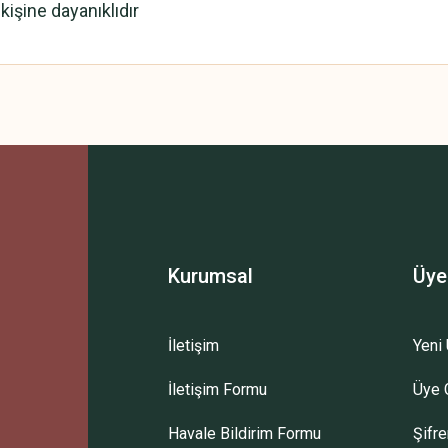
kişine dayanıklıdır
 yetersiz gördüğünüz noktaları öneri formunu kullanarak tarafımıza iletebilirsini
Bu ürüne ilk yorumu siz yapın!
Yorum Yaz
Kurumsal
Üye
İletişim
Yeni 
İletişim Formu
Üye G
Gönder
Havale Bildirim Formu
Şifr