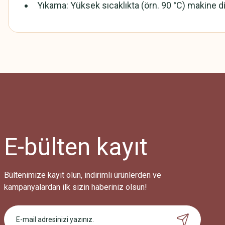
Yıkama: Yüksek sıcaklıkta (örn. 90 °C) makine di
Bu ürünün fiyat bilgisi, resim, ürün açıklamalarında ve diğer konularda
Görüş ve önerileriniz için teşekkür ederiz.
Ürün resmi kalitesiz, bozuk veya görüntülenemiyor.
Ürün açıklamasında eksik bilgiler bulunuyor.
Ürün bilgilerinde hatalar bulunuyor.
Ürün fiyatı diğer sitelerden daha pahalı.
E-bülten
kayıt
Bu ürüne benzer farklı alternatifler olmalı.
Bültenimize kayıt olun, indirimli ürünlerden ve
kampanyalardan ilk sizin haberiniz olsun!