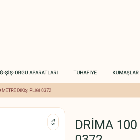
IĞ-ŞİŞ-ÖRGÜ APARATLARI
TUHAFİYE
KUMAŞLAR
 METRE DİKİŞ İPLİĞİ 0372
DRİMA 100 
%5
0372