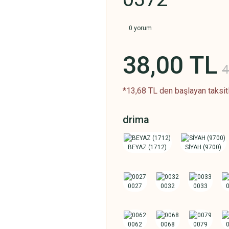
0 yorum
38,00 TL
4
*13,68 TL den başlayan taksitl
drima