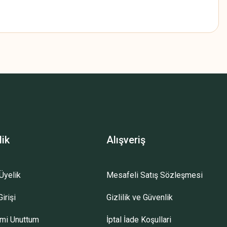
z.
lik
Alışveriş
Üyelik
Mesafeli Satış Sözleşmesi
irişi
Gizlilik ve Güvenlik
emi Unuttum
İptal İade Koşullari