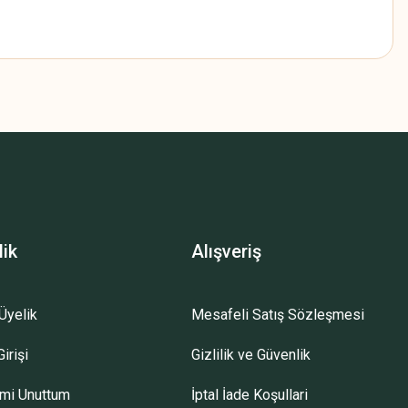
z.
lik
Alışveriş
Üyelik
Mesafeli Satış Sözleşmesi
irişi
Gizlilik ve Güvenlik
emi Unuttum
İptal İade Koşullari