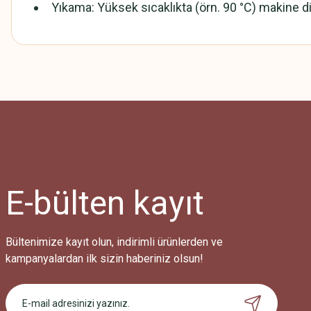
Yıkama: Yüksek sıcaklıkta (örn. 90 °C) makine di
Bu ürünün fiyat bilgisi, resim, ürün açıklamalarında ve diğer konularda
Görüş ve önerileriniz için teşekkür ederiz.
Ürün resmi kalitesiz, bozuk veya görüntülenemiyor.
Ürün açıklamasında eksik bilgiler bulunuyor.
Ürün bilgilerinde hatalar bulunuyor.
Ürün fiyatı diğer sitelerden daha pahalı.
E-bülten
kayıt
Bu ürüne benzer farklı alternatifler olmalı.
Bültenimize kayıt olun, indirimli ürünlerden ve
kampanyalardan ilk sizin haberiniz olsun!