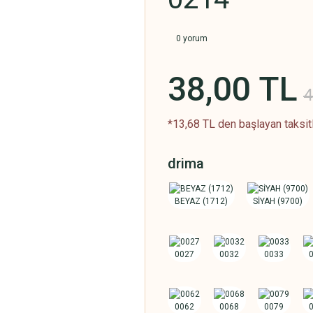
0 yorum
38,00 TL
4
*13,68 TL den başlayan taksitl
drima