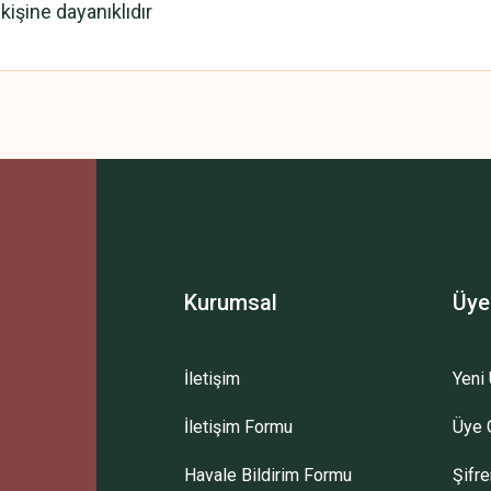
kişine dayanıklıdır
 yetersiz gördüğünüz noktaları öneri formunu kullanarak tarafımıza iletebilirsini
Bu ürüne ilk yorumu siz yapın!
Yorum Yaz
Kurumsal
Üye
İletişim
Yeni 
İletişim Formu
Üye G
Gönder
Havale Bildirim Formu
Şifr