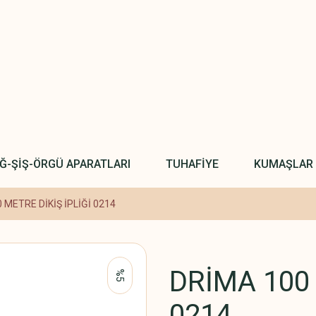
IĞ-ŞİŞ-ÖRGÜ APARATLARI
TUHAFİYE
KUMAŞLAR
 METRE DİKİŞ İPLİĞİ 0214
DRİMA 100 
%5
0214